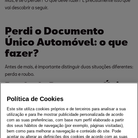
Mas, e se o perder? O que deve fazer? É precisamente isso que
vai descobrir a seguir.
Perdi o Documento
Único Automóvel: o que
fazer?
Antes de mais, é importante distinguir duas situações diferentes:
perda e roubo.
Perda do Documento Único
Automóvel
Política de Cookies
Se se aperceber de que perdeu o seu DUA, a primeira medida é
Este site utiliza cookies próprios e de terceiros para analisar a sua
utilização e para lhe mostrar publicidade personalizada de acordo
reunir os documentos necessários e solicitar uma segunda via
com as suas preferências, com base num perfil elaborado a partir
do documento. Pode fazê-lo online, através do portal
Automóvel
dos seus hábitos de navegação (por exemplo, páginas visitadas),
Online
ou do site
gov.pt
, ou presencialmente, dirigindo-se a um
bem como para melhorar a navegação e conteúdo do site. Pode
aceitar ou alterar as definições dos cookies de acordo com as suas