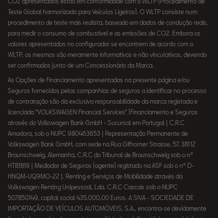
CO2 apresentados estão em conformidade com o WLTP (Procedimento de
Teste Global harmonizado para Veículos Ligeiros). O WLTP consiste num
procedimento de teste mais realista, baseado em dados de condução reais,
para medir o consumo de combustível e as emissões de CO2. Embora os
valores apresentados no configurador se encontrem de acordo com o
WLTP, os mesmos são meramente informativos e não vinculativos, devendo
ser confirmados junto de um Concessionário da Marca.
As Opções de Financiamento apresentadas na presente página e/ou
Seguros fornecidos pelas companhias de seguros a identificar no processo
de contratação são da exclusiva responsabilidade da marca registada e
licenciada "VOLKSWAGEN Financial Services" (Financiamento e Seguros
através do Volkswagen Bank GmbH - Sucursal em Portugal | C.R.C
Amadora, sob o NUPC 980463653 | Representação Permanente de
Volkswagen Bank GmbH, com sede na Rua Gifhorner Strasse, 57, 38112
Braunschweig, Alemanha, C.R.C do Tribunal de Braunschweig sob o nº
HTB1819 | Mediador de Seguros (agente) registado na ASF sob o nº D-
HNQM-UQ9MO-22 |. Renting e Serviços de Mobilidade através da
Volkswagen Renting Unipessoal, Lda. C.R.C Cascais sob o NUPC
507850149, capital social 435.000,00 Euros. A SIVA - SOCIEDADE DE
IMPORTAÇÃO DE VEÍCULOS AUTOMÓVEIS, S.A., encontra-se devidamente