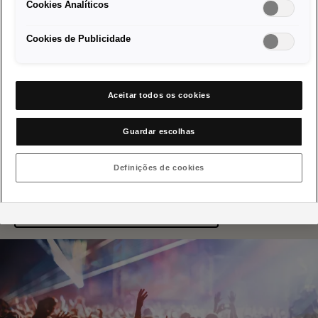
Cookies Analíticos
Cookies de Publicidade
O nosso carácter
Design. Mais do que
Aceitar todos os cookies
beleza.
Guardar escolhas
Design com ousadia. Design inteligente. Não nos contentamos
com menos.
Definições de cookies
Conheça o Tarraco