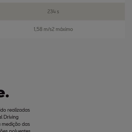
234 s
1,58 m/s2 máximo
e.
do realizadas
l Driving
a medição das
sões poluentes