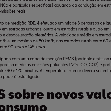
NOx e partículas especificas) aquando da condução em est
missões reais.
o de medição RDE, é efetuado um mix de 3 percursos de ig
 em estradas urbanas, outro em estradas rurais e outro em 
 e desaceleração aleatórias. A velocidade média em estra
km/h e um máximo de 60 km/h, nas estradas rurais entre 60
ntre 90 km/h e 145 km/h.
quipado com uma caixa de medição PEMS (portable emissio
aparelho mede as emissões poluentes (NOx, CO, CO2) e partí
re 90 e 120 minutos. A temperatura exterior deverá ser entre
o poderá estar ligado.
 sobre novos val
consumo