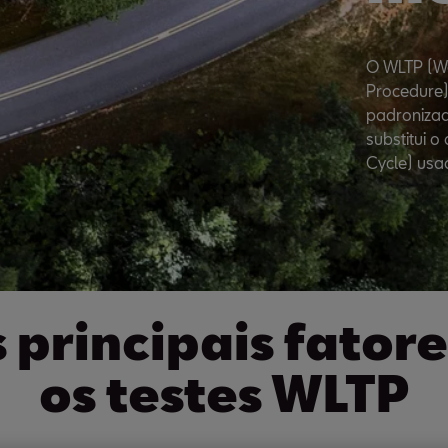
O WLTP (Wo
Procedure)
padronizad
substitui 
Cycle) usa
ês principais fato
os testes WLTP