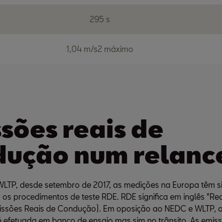
295 s
1,04 m/s2 máximo
sões reais de
dução num relanc
LTP, desde setembro de 2017, as medições na Europa têm si
os procedimentos de teste RDE. RDE significa em inglês "Rea
missões Reais de Condução). Em oposição ao NEDC e WLTP, 
 efetuada em banco de ensaio mas sim no trânsito. As emis