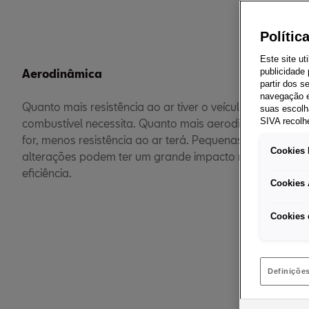
Polític
Este site ut
Aerodinâmica
publicidade
partir dos 
navegação e
Quanto mais resistência ao ar tiver o veículo, mais
suas escolh
combustível necessita. Quanto mais aerodinâmico
SIVA recolh
for, menos resistência ao ar terá. Pequenas
Cookies 
alterações podem ter um grande impacto na
eficiência.
Cookies 
Cookies 
O 
Definiçõe
É tudo uma