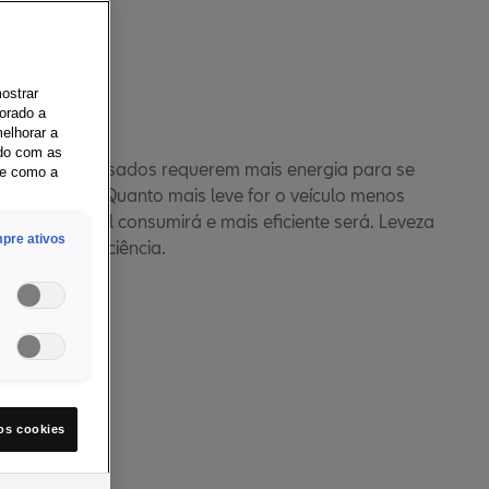
mostrar
orado a
Peso
elhorar a
rdo com as
Objetos pesados requerem mais energia para se
re como a
moverem. Quanto mais leve for o veículo menos
combustível consumirá e mais eficiente será. Leveza
pre ativos
significa eficiência.
ber
os cookies
o de formas