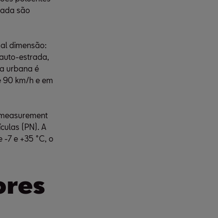
rada são
ual dimensão:
auto-estrada,
da urbana é
 e 90 km/h e em
n measurement
culas (PN). A
 -7 e +35 °C, o
ores