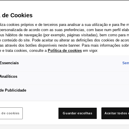
a de Cookies
iliza cookies próprios e de terceiros para analisar a sua utilização e para lhe 
 personalizada de acordo com as suas preferências, com base num perfil elab
Resistência no rolamento dos pneus
seus hábitos de navegação (por exemplo, páginas visitadas), bem como para m
 conteúdo do site. Pode aceitar ou alterar as definições dos cookies de aco
Quando conduz, a resistência de rolamento reduz a
as através dos botões disponíveis neste banner. Para mais informações sob
e e trata cookies, consulte a
sua eficiência através da deformação dos pneus.
Política de cookies
em vigor.
Daí a importância de criar pneus o mais eficientes
Essenciais
Sem
possível.
Analíticos
de Publicidade
que precisa de sa
s de cookies
Guardar escolhas
Aceitar todos 
 questão de precisão e relevância. O mesmo teste é aplicad