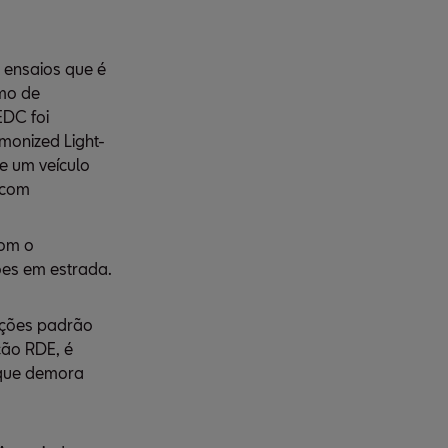
 ensaios que é
umo de
EDC foi
monized Light-
e um veículo
 com
com o
ões em estrada.
ições padrão
ção RDE, é
 que demora