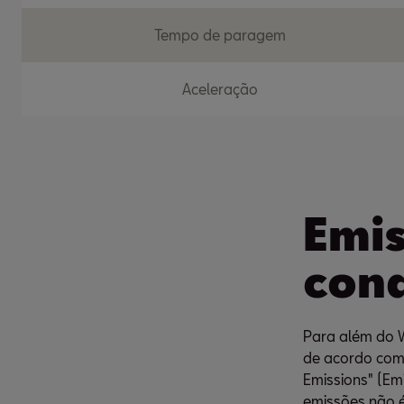
Tempo de paragem
Aceleração
Emis
con
Para além do W
de acordo com 
Emissions" (E
emissões não é