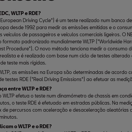
NEDC, WLTP e RDE?
uropean Driving Cycle") é um teste realizado num banco de
uropa desde 1992 para medir as emissões emitidas e o cons
 veículos de passageiros e veículos comerciais ligeiros. O N
lo formato padronizado mundialmente WLTP ("Worldwide Har
Test Procedure"). O novo método tenciona medir o consumo d
realista e é realizado com base num ciclo de testes alterado
de teste mais rígidas.
WLTP, as emissões na Europa são determinadas de acordo 
e testes RDE ("Real Driving Emissions") ao efetuar as mediç
nça entre WLTP e RDE?
o WLTP efetua o teste num dinamómetro de chassis em cond
utos, o teste RDE é efetuado em estradas públicas. Na medi
ix de percursos com aceleração e desaceleração aleatórias
 minutos.
licam o WLTP e o RDE?