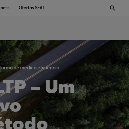
iness
Ofertas SEAT
orma de medir a eficiência
TP – Um
vo
étodo