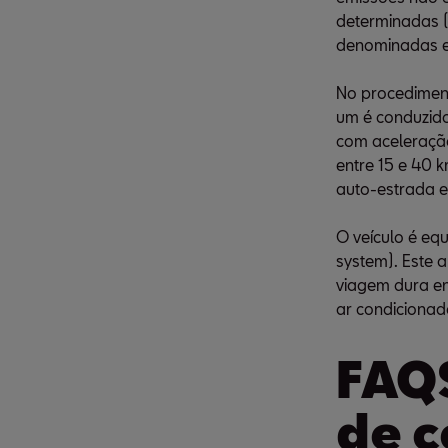
determinadas (
denominadas e
No procediment
um é conduzido
com aceleração
entre 15 e 40 
auto-estrada e
O veículo é e
system). Este 
viagem dura ent
ar condicionad
FAQS
de 