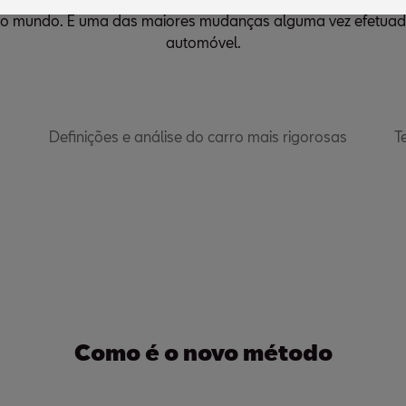
elo mundo. É uma das maiores mudanças alguma vez efetuada
automóvel.
Definições e análise do carro mais rigorosas
T
Como é o novo método