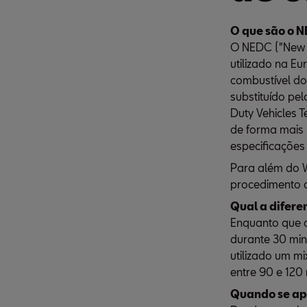
O que são o 
O NEDC ("New E
utilizado na E
combustível dos
substituído pe
Duty Vehicles 
de forma mais 
especificações 
Para além do 
procedimento d
Qual a difere
Enquanto que 
durante 30 min
utilizado um m
entre 90 e 120
Quando se ap