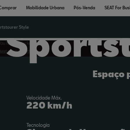
 Comprar
Mobilidade Urbana
Pós-Venda
SEAT For Bus
rtstourer Style
Sports
YouTube is blocked
ust cookie settings
Espaço p
Velocidade Máx.
220
km/h
Tecnologia