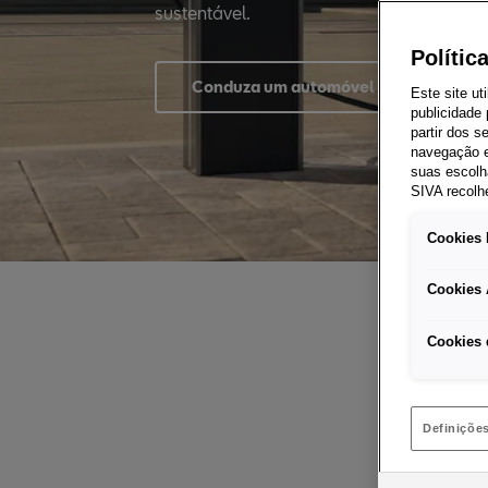
sustentável.
Polític
Conduza um automóvel híbrido
Este site ut
publicidade
partir dos 
navegação e
suas escolh
SIVA recolh
Cookies 
Cookies 
Cookies 
Definiçõe