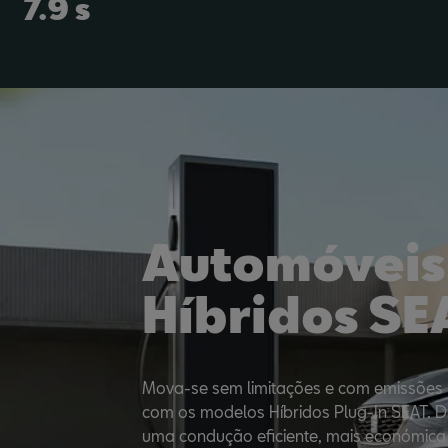
7.9 s
Automóveis
Híbridos SE
Mova-se sem limitações e com emissões 
com os modelos Híbridos Plug-In SEAT. D
uma condução eficiente, mais económica