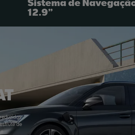
Sistema de Navegaçã
12.9”
AT
reduzidas
esfrute de
 e