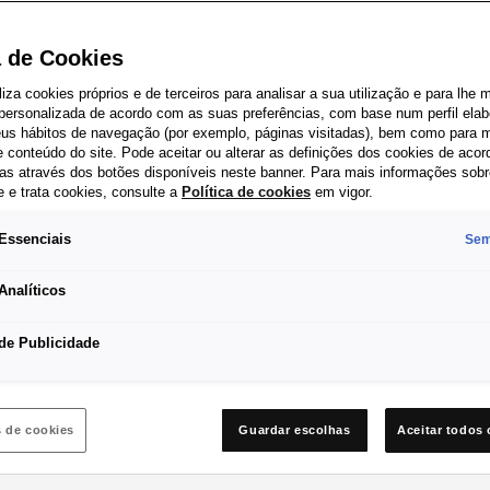
a de Cookies
iliza cookies próprios e de terceiros para analisar a sua utilização e para lhe 
 personalizada de acordo com as suas preferências, com base num perfil elab
seus hábitos de navegação (por exemplo, páginas visitadas), bem como para m
 conteúdo do site. Pode aceitar ou alterar as definições dos cookies de aco
as através dos botões disponíveis neste banner. Para mais informações sob
e e trata cookies, consulte a
Política de cookies
em vigor.
Essenciais
Sem
*
Sujeito a equipamento opcional.
Analíticos
de Publicidade
s de cookies
Guardar escolhas
Aceitar todos 