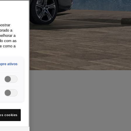
mostrar
orado a
elhorar a
rdo com as
re como a
pre ativos
os cookies