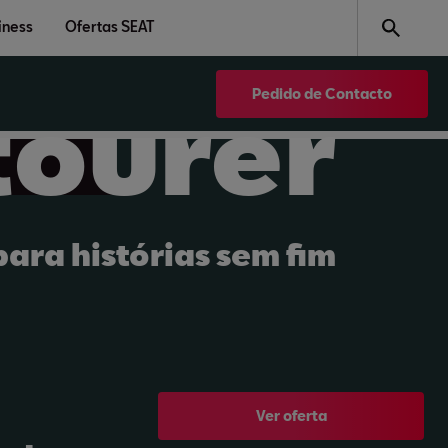
iness
Ofertas SEAT
SEAT LEON
Pedido de Contacto
tourer
ara histórias sem fim
Ver oferta