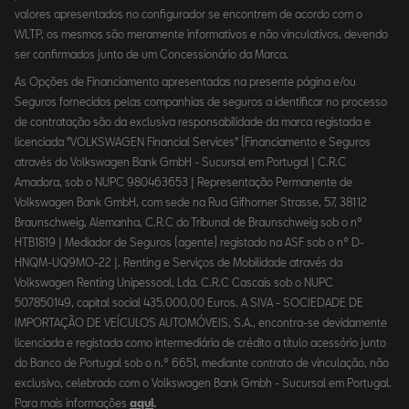
valores apresentados no configurador se encontrem de acordo com o
WLTP, os mesmos são meramente informativos e não vinculativos, devendo
ser confirmados junto de um Concessionário da Marca.
As Opções de Financiamento apresentadas na presente página e/ou
Seguros fornecidos pelas companhias de seguros a identificar no processo
de contratação são da exclusiva responsabilidade da marca registada e
licenciada "VOLKSWAGEN Financial Services" (Financiamento e Seguros
através do Volkswagen Bank GmbH - Sucursal em Portugal | C.R.C
Amadora, sob o NUPC 980463653 | Representação Permanente de
Volkswagen Bank GmbH, com sede na Rua Gifhorner Strasse, 57, 38112
Braunschweig, Alemanha, C.R.C do Tribunal de Braunschweig sob o nº
HTB1819 | Mediador de Seguros (agente) registado na ASF sob o nº D-
HNQM-UQ9MO-22 |. Renting e Serviços de Mobilidade através da
Volkswagen Renting Unipessoal, Lda. C.R.C Cascais sob o NUPC
507850149, capital social 435.000,00 Euros. A SIVA - SOCIEDADE DE
IMPORTAÇÃO DE VEÍCULOS AUTOMÓVEIS, S.A., encontra-se devidamente
licenciada e registada como intermediária de crédito a título acessório junto
do Banco de Portugal sob o n.º 6651, mediante contrato de vinculação, não
exclusivo, celebrado com o Volkswagen Bank Gmbh - Sucursal em Portugal.
Para mais informações
aqui
.