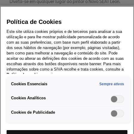
Divirta-se em qualquer lugar ao pintar o Novo SEAT Leon.
Descarregue um desenho para colorir.
Formato: PDF
Política de Cookies
Tamanho: 370 KB
Este site utiliza cookies próprios e de terceiros para analisar a sua
utilização e para lhe mostrar publicidade personalizada de acordo
com as suas preferências, com base num perfil elaborado a partir
Download
dos seus hábitos de navegação (por exemplo, páginas visitadas),
bem como para melhorar a navegação e conteúdo do site. Pode
aceitar ou alterar as definições dos cookies de acordo com as suas
escolhas através dos botões disponíveis neste banner. Para mais
informações sobre como a SIVA recolhe e trata cookies, consulte a
Política de cookies
em vigor.
SEAT Ateca
Cookies Essenciais
Sempre ativos
Dê mais cor ao seu SEAT Ateca, em casa. Descarregue um
Cookies Analíticos
desenho para colorir.
Cookies de Publicidade
Formato: PDF
Tamanho: 141.3 KB