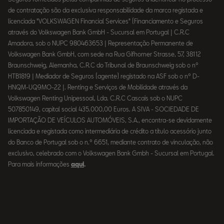
de contratação são da exclusiva responsabilidade da marca registada e
licenciada "VOLKSWAGEN Financial Services" (Financiamento e Seguros
através do Volkswagen Bank GmbH - Sucursal em Portugal | C.R.C
Amadora, sob o NUPC 980463653 | Representação Permanente de
Volkswagen Bank GmbH, com sede na Rua Gifhorner Strasse, 57, 38112
Braunschweig, Alemanha, C.R.C do Tribunal de Braunschweig sob o nº
HTB1819 | Mediador de Seguros (agente) registado na ASF sob o nº D-
HNQM-UQ9MO-22 |. Renting e Serviços de Mobilidade através da
Volkswagen Renting Unipessoal, Lda. C.R.C Cascais sob o NUPC
507850149, capital social 435.000,00 Euros. A SIVA - SOCIEDADE DE
IMPORTAÇÃO DE VEÍCULOS AUTOMÓVEIS, S.A., encontra-se devidamente
licenciada e registada como intermediária de crédito a título acessório junto
do Banco de Portugal sob o n.º 6651, mediante contrato de vinculação, não
exclusivo, celebrado com o Volkswagen Bank Gmbh - Sucursal em Portugal.
Para mais informações
aqui
.