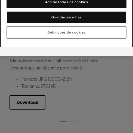
Aceitar todos os cookies
Download
Guardar escolhas
Definições de cookies
Novo SEAT Leon
A imaginação não tem limites com o SEAT Ibiza.
Descarregue um desenho para colorir.
Formato: JPG (3000x2121)
Tamanho: 272,1 KB
Download