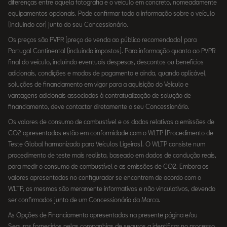
diferenças entre aquela fotografia e o veículo em concreto, nomeadamente
equipamentos opcionais. Pode confirmar toda a informação sobre o veículo
(incluindo cor) junto do seu Concessionário.
Os preços são PVPR (preço de venda ao público recomendado) para
Portugal Continental (incluindo impostos). Para informação quanto ao PVPR
final do veículo, incluindo eventuais despesas, descontos ou benefícios
adicionais, condições e modos de pagamento e ainda, quando aplicável,
soluções de financiamento em vigor para a aquisição do Veículo e
vantagens adicionais associadas à contratualização de solução de
financiamento, deve contactar diretamente o seu Concessionário.
Os valores de consumo de combustível e os dados relativos a emissões de
CO2 apresentados estão em conformidade com o WLTP (Procedimento de
Teste Global harmonizado para Veículos Ligeiros). O WLTP consiste num
procedimento de teste mais realista, baseado em dados de condução reais,
para medir o consumo de combustível e as emissões de CO2. Embora os
valores apresentados no configurador se encontrem de acordo com o
WLTP, os mesmos são meramente informativos e não vinculativos, devendo
ser confirmados junto de um Concessionário da Marca.
As Opções de Financiamento apresentadas na presente página e/ou
Seguros fornecidos pelas companhias de seguros a identificar no processo