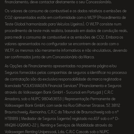
financiamento, deve contactar diretamente o seu Concessionário.
Os valores de consumo de combustível e os dados relativos a emissões de
CO2 apresentados estão em conformidade com o WLTP (Procedimento de
Teste Global harmonizado para Veículos Ligeiros). O WLTP consiste num
procedimento de teste mais realista, baseado em dados de condução reais,
para medir o consumo de combustível e as emissões de CO2. Embora os
valores apresentados no configurador se encontrem de acordo com o
WLTP, os mesmos são meramente informativos e não vinculativos, devendo
ser confirmados junto de um Concessionário da Marca.
As Opções de Financiamento apresentadas na presente página e/ou
Seguros fornecidos pelas companhias de seguros a identificar no processo
de contratação são da exclusiva responsabilidade da marca registada e
licenciada "VOLKSWAGEN Financial Services" (Financiamento e Seguros
através do Volkswagen Bank GmbH - Sucursal em Portugal | C.R.C
Amadora, sob o NUPC 980463653 | Representação Permanente de
Volkswagen Bank GmbH, com sede na Rua Gifhorner Strasse, 57, 38112
Braunschweig, Alemanha, C.R.C do Tribunal de Braunschweig sob o nº
HTB1819 | Mediador de Seguros (agente) registado na ASF sob o nº D-
HNQM-UQ9MO-22 |. Renting e Serviços de Mobilidade através da
Volkswagen Renting Unipessoal, Lda. C.R.C Cascais sob o NUPC