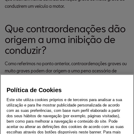
conduzirem um veículo a motor.
Que contraordenações dão
origem a uma inibição de
conduzir?
Como referimos no ponto anterior, contraordenações graves ou
muito graves podem dar origem a uma pena acessória de
inibição de conduzir, para além, claro está, da pena principal
que será aplicada sob a forma de coima.
Política de Cookies
De sublinhar que, à inibição e à coima, a lei prevê a subtração
Este site utiliza cookies próprios e de terceiros para analisar a sua
de pontos da carta de condução que variam de acordo com a
utilização e para lhe mostrar publicidade personalizada de acordo
gravidade da contraordenação.
com as suas preferências, com base num perfil elaborado a partir
dos seus hábitos de navegação (por exemplo, páginas visitadas),
Por exemplo, por mais assistentes à condução e tecnologias de
bem como para melhorar a navegação e conteúdo do site. Pode
comunicação que os modelos SEAT
Ibiza
,
Arona
,
Leon
,
Leon
aceitar ou alterar as definições dos cookies de acordo com as suas
escolhas através dos botões disponíveis neste banner. Para mais
Sportstourer
,
Ateca
ou
Tarraco
ofereça aos condutores,