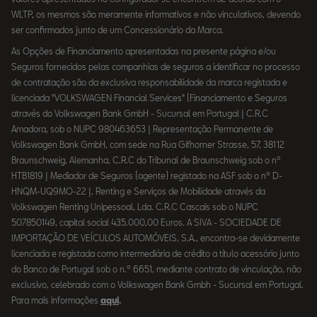
WLTP, os mesmos são meramente informativos e não vinculativos, devendo
ser confirmados junto de um Concessionário da Marca.
As Opções de Financiamento apresentadas na presente página e/ou
Seguros fornecidos pelas companhias de seguros a identificar no processo
de contratação são da exclusiva responsabilidade da marca registada e
licenciada "VOLKSWAGEN Financial Services" (Financiamento e Seguros
através do Volkswagen Bank GmbH - Sucursal em Portugal | C.R.C
Amadora, sob o NUPC 980463653 | Representação Permanente de
Volkswagen Bank GmbH, com sede na Rua Gifhorner Strasse, 57, 38112
Braunschweig, Alemanha, C.R.C do Tribunal de Braunschweig sob o nº
HTB1819 | Mediador de Seguros (agente) registado na ASF sob o nº D-
HNQM-UQ9MO-22 |. Renting e Serviços de Mobilidade através da
Volkswagen Renting Unipessoal, Lda. C.R.C Cascais sob o NUPC
507850149, capital social 435.000,00 Euros. A SIVA - SOCIEDADE DE
IMPORTAÇÃO DE VEÍCULOS AUTOMÓVEIS, S.A., encontra-se devidamente
licenciada e registada como intermediária de crédito a título acessório junto
do Banco de Portugal sob o n.º 6651, mediante contrato de vinculação, não
exclusivo, celebrado com o Volkswagen Bank Gmbh - Sucursal em Portugal.
Para mais informações
aqui
.