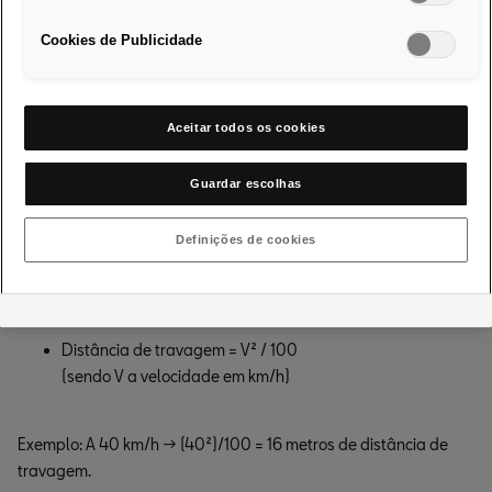
quer em termos de tempo quer em termos de espaço - trata-se
da distância de travagem.
Cookies de Publicidade
Existem diversos fatores que podem influenciar a distância de
travagem recomendada. Entre eles estão a velocidade
Aceitar todos os cookies
(principal fator), as más condições de aderência à estrada (por
motivos de chuva ou areia, por exemplo), e o estado de
Guardar escolhas
conservação do veículo (pneus, pastilhas dos travões,
suspensão, entre outros).
Definições de cookies
Sabia que duplicar a velocidade quadruplica a distância de
travagem? A fórmula usada para calcular esta distância é:
Distância de travagem = V² / 100

(sendo V a velocidade em km/h)
Exemplo: A 40 km/h → (40²)/100 = 16 metros de distância de
travagem.