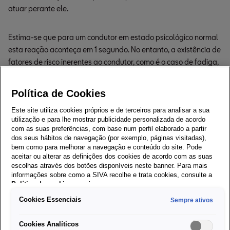
atuar perante ele.
Estima-se que para um condutor em estado psicológico normal
esta reação aconteça em 1 segundo. No entanto, a existência de
fatores de risco inerentes ao condutor, como é o caso de fadiga,
alterações emocionais ou influência de álcool, medicamentos ou
psicotrópicos, produz um aumento do tempo de reação.Exemplo
Política de Cookies
prático: A 40 km/h (equivalente a 11,11 m/s), um condutor com
Este site utiliza cookies próprios e de terceiros para analisar a sua
tempo de reação normal percorre cerca de 11 metros antes
utilização e para lhe mostrar publicidade personalizada de acordo
mesmo de começar a travar.
com as suas preferências, com base num perfil elaborado a partir
dos seus hábitos de navegação (por exemplo, páginas visitadas),
bem como para melhorar a navegação e conteúdo do site. Pode
aceitar ou alterar as definições dos cookies de acordo com as suas
O que é a Distância de
escolhas através dos botões disponíveis neste banner. Para mais
informações sobre como a SIVA recolhe e trata cookies, consulte a
travagem?
Política de cookies
em vigor.
Cookies Essenciais
Sempre ativos
Desde o momento em que o condutor começa a travar até ao
momento em que o veículo fica imóvel, existe alguma distância,
Cookies Analíticos