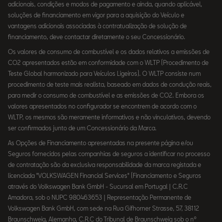
adicionais, condições e modos de pagamento e ainda, quando aplicável,
soluções de financiamento em vigor para a aquisição do Veículo e
vantagens adicionais associadas à contratualização de solução de
financiamento, deve contactar diretamente o seu Concessionário.
Os valores de consumo de combustível e os dados relativos a emissões de
CO2 apresentados estão em conformidade com o WLTP (Procedimento de
Teste Global harmonizado para Veículos Ligeiros). O WLTP consiste num
procedimento de teste mais realista, baseado em dados de condução reais,
para medir o consumo de combustível e as emissões de CO2. Embora os
valores apresentados no configurador se encontrem de acordo com o
WLTP, os mesmos são meramente informativos e não vinculativos, devendo
ser confirmados junto de um Concessionário da Marca.
As Opções de Financiamento apresentadas na presente página e/ou
Seguros fornecidos pelas companhias de seguros a identificar no processo
de contratação são da exclusiva responsabilidade da marca registada e
licenciada "VOLKSWAGEN Financial Services" (Financiamento e Seguros
através do Volkswagen Bank GmbH - Sucursal em Portugal | C.R.C
Amadora, sob o NUPC 980463653 | Representação Permanente de
Volkswagen Bank GmbH, com sede na Rua Gifhorner Strasse, 57, 38112
Braunschweig, Alemanha, C.R.C do Tribunal de Braunschweig sob o nº