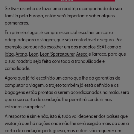
Se tiver o sonho de fazer uma roadtrip acompanhado da sua
família pela Europa, então será importante saber alguns
pormenores.
Em primeiro lugar, é sempre essencial escolher um carro
adequado para a viagem, que seja confortável e seguro. Por
exemplo, porque não escolher um dos modelos SEAT como o
Ibiza
,
Arona
,
Leon
,
Leon Sportstourer
,
Ateca
e Tarraco, para que
a sua roadtrip seja feita com toda a tranquilidade e
comodidade.
Agora que já foi escolhido um carro que lhe dá garantias de
completar a viagem, o trajeto também já está definido e as
bagagens estão prontas a serem acondicionadas na mala, será
que a sua carta de condução lhe permitirá conduzir nas
estradas europeias?
A resposta é sim e não, isto é, tudo vai depender dos países que
visitar já que há nações onde não lhe será exigido mais do que a
carta de condução portuguesa, mas outras vão requerer um