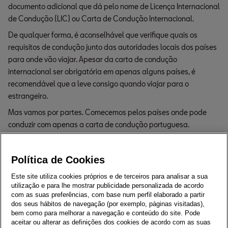
documento adicional que dá pelo nome de Licença Internacional
de Condução (LIC) ou Carta de Condução Internacional.
De qualquer forma, é aconselhável que verifique quais os
requisitos de condução junto das autoridades locais dos países
para onde vão viajar. Apesar da carta de condução
internacional ser obrigatória em apenas alguns países, é
recomendável que a leve consigo quando viajar para o
estrangeiro.
Mas vamos por partes. Comecemos pelos países onde pode
conduzir com apenas a carta de condução portuguesa.
Países onde poderá
conduzir apenas com a
Política de Cookies
carta de condução
Este site utiliza cookies próprios e de terceiros para analisar a sua
utilização e para lhe mostrar publicidade personalizada de acordo
portuguesa
com as suas preferências, com base num perfil elaborado a partir
dos seus hábitos de navegação (por exemplo, páginas visitadas),
bem como para melhorar a navegação e conteúdo do site. Pode
O facto de Portugal pertencer à União Europeia (UE) e ter
aceitar ou alterar as definições dos cookies de acordo com as suas