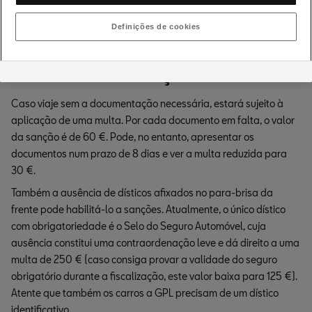
condições da mesma, assim como contacto da seguradora e
instruções para situações de sinistros.
Definições de cookies
Sanções em caso de falta
de documentação
Caso viaje sem a documentação necessária, estará sujeito à
aplicação de uma multa. Por cada documento em falta, o valor
da sanção é de 60 €. Pode, no entanto, apresentar os
documentos num prazo de 8 dias e ver a multa reduzida para
30 €.
Também a ausência de dísticos afixados no para-brisa da
frente pode habilitá-lo a sanções. Atualmente, o único dístico
com obrigatoriedade é o Selo do Seguro Automóvel, cuja
ausência constitui uma contraordenação leve e dá direito a uma
multa de 250 € (caso consiga provar a validade do seguro
obrigatório durante a fiscalização, este valor baixa para 125 €).
Atente que também os carros a GPL precisam de um dístico
identificativo.