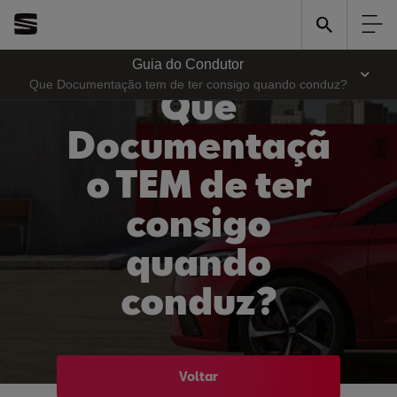
Guia do Condutor
Que Documentação tem de ter consigo quando conduz?
Que
Documentaçã
o TEM de ter
consigo
quando
conduz?
Voltar