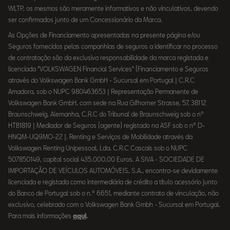
WLTP, os mesmos são meramente informativos e não vinculativos, devendo
ser confirmados junto de um Concessionário da Marca.
As Opções de Financiamento apresentadas na presente página e/ou
Seguros fornecidos pelas companhias de seguros a identificar no processo
de contratação são da exclusiva responsabilidade da marca registada e
licenciada "VOLKSWAGEN Financial Services" (Financiamento e Seguros
através do Volkswagen Bank GmbH - Sucursal em Portugal | C.R.C
Amadora, sob o NUPC 980463653 | Representação Permanente de
Volkswagen Bank GmbH, com sede na Rua Gifhorner Strasse, 57, 38112
Braunschweig, Alemanha, C.R.C do Tribunal de Braunschweig sob o nº
HTB1819 | Mediador de Seguros (agente) registado na ASF sob o nº D-
HNQM-UQ9MO-22 |. Renting e Serviços de Mobilidade através da
Volkswagen Renting Unipessoal, Lda. C.R.C Cascais sob o NUPC
507850149, capital social 435.000,00 Euros. A SIVA - SOCIEDADE DE
IMPORTAÇÃO DE VEÍCULOS AUTOMÓVEIS, S.A., encontra-se devidamente
licenciada e registada como intermediária de crédito a título acessório junto
do Banco de Portugal sob o n.º 6651, mediante contrato de vinculação, não
exclusivo, celebrado com o Volkswagen Bank Gmbh - Sucursal em Portugal.
Para mais informações
aqui
.