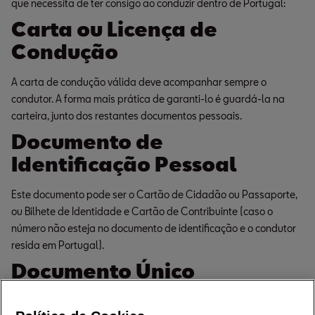
que necessita de ter consigo ao conduzir dentro de Portugal:
Carta ou Licença de
Condução
A carta de condução válida deve acompanhar sempre o
condutor. A forma mais prática de garanti-lo é guardá-la na
carteira, junto dos restantes documentos pessoais.
Documento de
Identificação Pessoal
Este documento pode ser o Cartão de Cidadão ou Passaporte,
ou Bilhete de Identidade e Cartão de Contribuinte (caso o
número não esteja no documento de identificação e o condutor
resida em Portugal).
Documento Único
Automóvel (DUA)