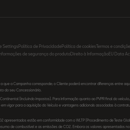
e Settings
Política de Privacidade
Política de cookies
Termos e condiçõ
Informações de segurança do produto
Direito à Informação
EU Data Ac
 a que a Campanha corresponde; o Cliente poderá encontrar diferenças entre aq
unto do seu Concessionário.
ntinental (incluindo impostos). Para informação quanto ao PVPR final do veículo, 
m vigor para a aquisição do Veículo e vantagens adicionais associadas à contrat
CO2 apresentados estão em conformidade com o WLTP (Procedimento de Teste Globa
 consumo de combustível e as emissões de CO2. Embora os valores apresentados 