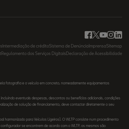
es
Intermediação de crédito
Sistema de Denúncia
Imprensa
Sitemap
t
Regulamento dos Serviços Digitais
Declaração de Acessibilidade
uela fotografia e o veículo em concreto, nomeadamente equipamentos
incluindo eventuais despesas, descontos ou benefícios adicionais, condições
ualização de solução de financiamento, deve contactar diretamente o seu
l harmonizado para Veículos Ligeiros). O WLTP consiste num procedimento
no configurador se encontrem de acordo com o WLTP, os mesmos são