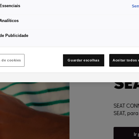
Essenciais
Sem
Analíticos
de Publicidade
s de cookies
Guardar escolhas
Aceitar todos 
SE
SEAT CONNE
SEAT, para
Ir