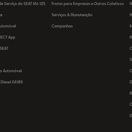
e Serviço da SEAT Mó 125
Frotas para Empresas e Outros Coletivos
N
ce
Serviços & Manutenção
H
Automóvel
Campanhas
M
NECT App
R
 SEAT
C
T
S
o Automóvel
O
Diesel EA189
D
R
C
D