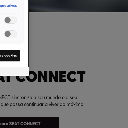
pre ativos
os cookies
AT CONNECT
CT sincroniza o seu mundo e o seu
 que possa continuar a viver ao máximo.
 para SEAT CONNECT