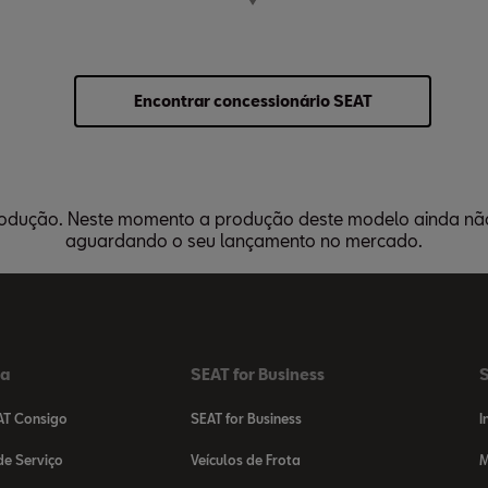
Encontrar concessionário SEAT
rodução. Neste momento a produção deste modelo ainda não 
aguardando o seu lançamento no mercado.
da
SEAT for Business
S
AT Consigo
SEAT for Business
I
e Serviço
Veículos de Frota
M