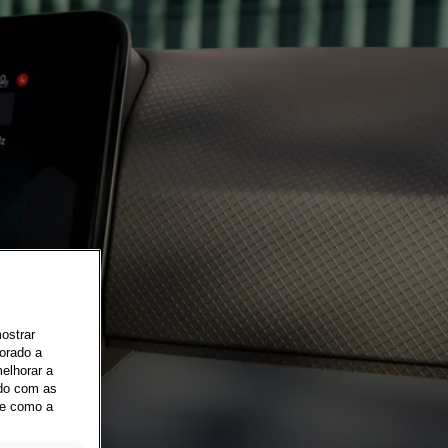
mostrar
orado a
elhorar a
rdo com as
re como a