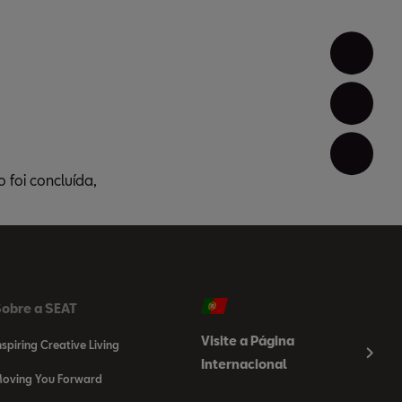
Conf
Red
Test
foi concluída,
obre a SEAT
Visite a Página
nspiring Creative Living
Internacional
oving You Forward