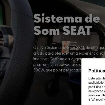
Sistema de
Som SEAT
O novo Sistema de Som SEAT de alta qual
criado para oferecer uma experiência so
imersiva. Desfrute da viagem com 6 altifa
premium, um subwoofer e um amplificad
300W, que pode personalizar ao seu gos
Polític
Este site ut
publicidade
partir dos 
navegação e
suas escolh
SIVA recolh