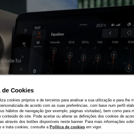
idade foi
nora
lantes
or de
to.
a de Cookies
iliza cookies próprios e de terceiros para analisar a sua utilização e para lhe 
 personalizada de acordo com as suas preferências, com base num perfil elab
seus hábitos de navegação (por exemplo, páginas visitadas), bem como para m
 conteúdo do site. Pode aceitar ou alterar as definições dos cookies de aco
as através dos botões disponíveis neste banner. Para mais informações sob
e e trata cookies, consulte a
Política de cookies
em vigor.