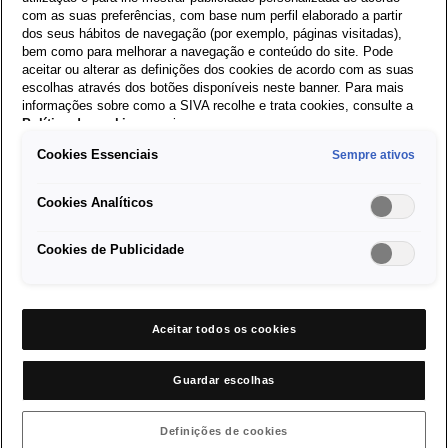
Sempre lá quando você
com as suas preferências, com base num perfil elaborado a partir
precisa
dos seus hábitos de navegação (por exemplo, páginas visitadas),
bem como para melhorar a navegação e conteúdo do site. Pode
aceitar ou alterar as definições dos cookies de acordo com as suas
escolhas através dos botões disponíveis neste banner. Para mais
Seja uma manutenção ou um imprevisto, certificamo-nos que
informações sobre como a SIVA recolhe e trata cookies, consulte a
mantenha a sua mobilidade. Os nossos SEAT Service irão
Política de cookies
em vigor.
apoiá-lo em todas as situações com a viatura de substituição
Cookies Essenciais
Sempre ativos
certa.
Cookies Analíticos
Cookies de Publicidade
Quer saber mais?
Aceitar todos os cookies
Guardar escolhas
Contacte a Rede SEAT
Definições de cookies