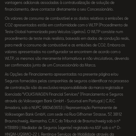
vantagens adicionais associadas à contratualização de solução de
financiamento, deve contactar diretamente o seu Concessionário.
Os valores de consumo de combustível e os dados relativos a emissões de
CO2 apresentados estão em conformidade com o WLTP (Procedimento de
Teste Global harmonizado para Veículos Ligeiros). O WLTP consiste num
procedimento de teste mais realista, baseado em dados de condução reais,
para medir o consumo de combustível e as emissões de CO2. Embora os
valores apresentados no configurador se encontrem de acordo com o
WLTP, os mesmos são meramente informativos e não vinculativos, devendo
ser confirmados junto de um Concessionário da Marca.
As Opções de Financiamento apresentadas na presente página e/ou
Seguros fornecidos pelas companhias de seguros a identificar no processo
de contratação são da exclusiva responsabilidade da marca registada e
licenciada "VOLKSWAGEN Financial Services" (Financiamento e Seguros
através do Volkswagen Bank GmbH - Sucursal em Portugal | C.R.C
Amadora, sob o NUPC 980463653 | Representação Permanente de
Volkswagen Bank GmbH, com sede na Rua Gifhorner Strasse, 57, 38112
Braunschweig, Alemanha, C.R.C do Tribunal de Braunschweig sob o nº
HTB1819 | Mediador de Seguros (agente) registado na ASF sob o nº D-
HNQM-UQ9MO-22 |. Renting e Serviços de Mobilidade através da