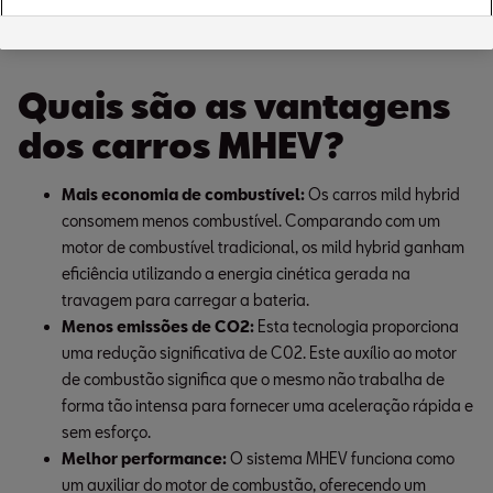
quilómetros.
Quais são as vantagens
dos carros MHEV?
Mais economia de combustível:
 Os carros mild hybrid 
consomem menos combustível. Comparando com um 
motor de combustível tradicional, os mild hybrid ganham 
eficiência utilizando a energia cinética gerada na 
travagem para carregar a bateria.
Menos emissões de CO2:
 Esta tecnologia proporciona 
uma redução significativa de C02. Este auxílio ao motor 
de combustão significa que o mesmo não trabalha de 
forma tão intensa para fornecer uma aceleração rápida e 
sem esforço.
Melhor performance:
 O sistema MHEV funciona como 
um auxiliar do motor de combustão, oferecendo um 