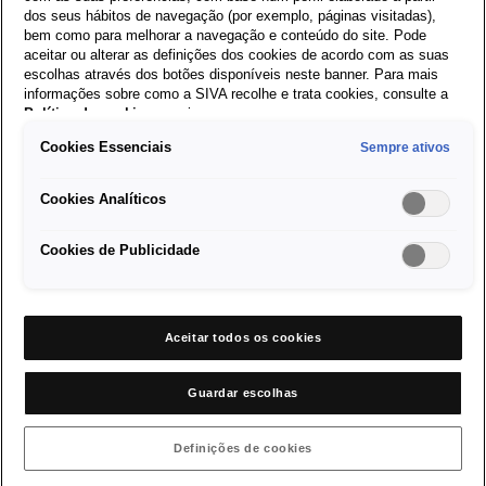
regeneração inteligente, enquanto o carro está em 
dos seus hábitos de navegação (por exemplo, páginas visitadas),
movimento a energia cinética é capturada e usada para 
bem como para melhorar a navegação e conteúdo do site. Pode
carregar a bateria.
aceitar ou alterar as definições dos cookies de acordo com as suas
escolhas através dos botões disponíveis neste banner. Para mais
Na travagem regenerativa a energia que normalmente 
informações sobre como a SIVA recolhe e trata cookies, consulte a
desgasta os calços dos travões é bem utilizada. Durante 
Política de cookies
em vigor.
a inatividade ou desaceleração do automóvel a bateria 
Cookies Essenciais
Sempre ativos
assume o controlo, alimentando os equipamentos 
elétricos do carro.
Cookies Analíticos
A energia armazenada oferece um impulso extra na 
aceleração, isto permite uma experiência mais responsiva 
Cookies de Publicidade
e alivia a carga do motor de combustão interna.
E o consumo?
Aceitar todos os cookies
Os carros mild hybrid apresentam uma redução de 11% no
consumo, comparando com veículos de combustão interna.
Guardar escolhas
Tendo em conta que o consumo de um automóvel de combustão
situa-se nos 6 a 7 litros por 100 quilómetros, uma redução de
Definições de cookies
11% equivale a valores médios de 5 a 6 litros por 100