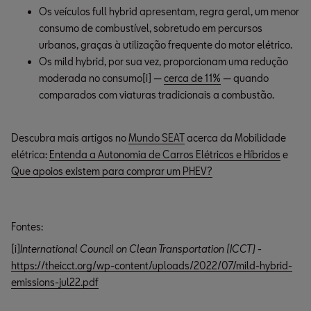
Os veículos full hybrid apresentam, regra geral, um menor 
consumo de combustível, sobretudo em percursos 
urbanos, graças à utilização frequente do motor elétrico.
Os mild hybrid, por sua vez, proporcionam uma redução 
moderada no consumo[i] — 
cerca de 11%
 — quando 
comparados com viaturas tradicionais a combustão.
Descubra mais artigos no
Mundo SEAT
acerca da Mobilidade
elétrica:
Entenda a Autonomia de Carros Elétricos e Híbridos
e
Que apoios existem para comprar um PHEV?
Fontes:
[i]
International Council on Clean Transportation (ICCT)
-
https://theicct.org/wp-content/uploads/2022/07/mild-hybrid-
emissions-jul22.pdf