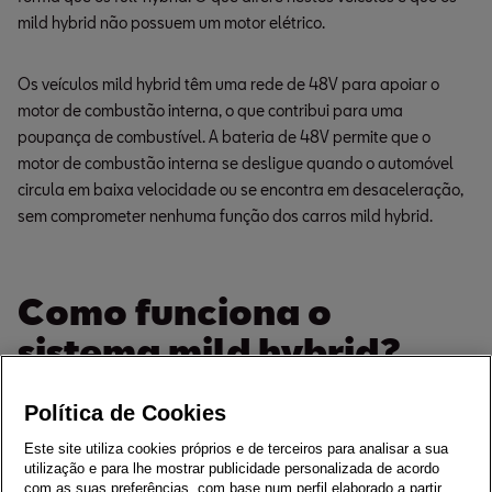
mild hybrid não possuem um motor elétrico.
Os veículos mild hybrid têm uma rede de 48V para apoiar o
motor de combustão interna, o que contribui para uma
poupança de combustível. A bateria de 48V permite que o
motor de combustão interna se desligue quando o automóvel
circula em baixa velocidade ou se encontra em desaceleração,
sem comprometer nenhuma função dos carros mild hybrid.
Como funciona o
sistema mild hybrid?
Explicamos em alguns pontos como é que esta tecnologia
Política de Cookies
funciona.
Este site utiliza cookies próprios e de terceiros para analisar a sua
Graças a uma integração entre eficiência e sistema de 
utilização e para lhe mostrar publicidade personalizada de acordo
com as suas preferências, com base num perfil elaborado a partir