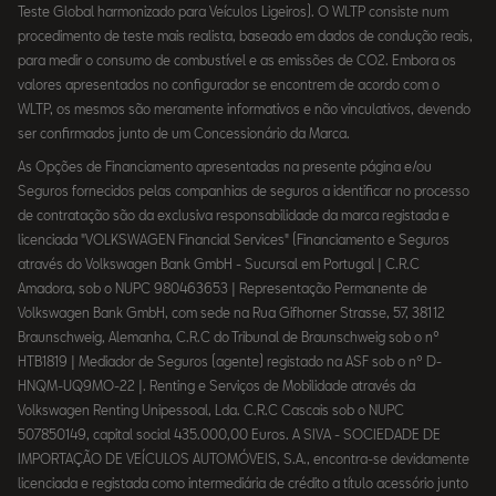
Teste Global harmonizado para Veículos Ligeiros). O WLTP consiste num
procedimento de teste mais realista, baseado em dados de condução reais,
para medir o consumo de combustível e as emissões de CO2. Embora os
valores apresentados no configurador se encontrem de acordo com o
WLTP, os mesmos são meramente informativos e não vinculativos, devendo
ser confirmados junto de um Concessionário da Marca.
As Opções de Financiamento apresentadas na presente página e/ou
Seguros fornecidos pelas companhias de seguros a identificar no processo
de contratação são da exclusiva responsabilidade da marca registada e
licenciada "VOLKSWAGEN Financial Services" (Financiamento e Seguros
através do Volkswagen Bank GmbH - Sucursal em Portugal | C.R.C
Amadora, sob o NUPC 980463653 | Representação Permanente de
Volkswagen Bank GmbH, com sede na Rua Gifhorner Strasse, 57, 38112
Braunschweig, Alemanha, C.R.C do Tribunal de Braunschweig sob o nº
HTB1819 | Mediador de Seguros (agente) registado na ASF sob o nº D-
HNQM-UQ9MO-22 |. Renting e Serviços de Mobilidade através da
Volkswagen Renting Unipessoal, Lda. C.R.C Cascais sob o NUPC
507850149, capital social 435.000,00 Euros. A SIVA - SOCIEDADE DE
IMPORTAÇÃO DE VEÍCULOS AUTOMÓVEIS, S.A., encontra-se devidamente
licenciada e registada como intermediária de crédito a título acessório junto