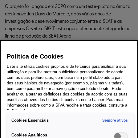
O projeto foi lançado em 2020 como um teste-piloto no âmbito
dos Innovation Days da Marca e, após vários anos de
investigação e desenvolvimento conjunto entre a SEAT e as
empresas Oryzite e SIGIT, está agora plenamente integrado na
linha de produção do SEAT Arona.
Política de Cookies
5 toneladas de resíduos
Este site utiliza cookies próprios e de terceiros para analisar a sua
de arroz com nova
utilização e para lhe mostrar publicidade personalizada de acordo
com as suas preferências, com base num perfil elaborado a partir
utilidade
dos seus hábitos de navegação (por exemplo, páginas visitadas),
bem como para melhorar a navegação e conteúdo do site. Pode
aceitar ou alterar as definições dos cookies de acordo com as suas
Ao abrir a bagageira do SEAT Arona — um SUV urbano versátil
escolhas através dos botões disponíveis neste banner. Para mais
— nada indica alterações nas peças de suporte do piso duplo.
informações sobre como a SIVA recolhe e trata cookies, consulte a
No entanto, aquilo que antes era composto exclusivamente por
Política de cookies
em vigor.
polipropileno e fibra de vidro, passa agora a integrar 15% de
Cookies Essenciais
Sempre ativos
Oryzite, uma alternativa biológica ao plástico.
Cookies Analíticos