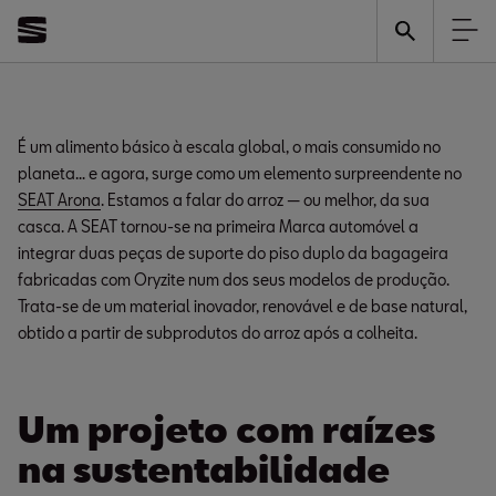
SEAT Arona é o
14/04/2025
primeiro
automóvel a
É um alimento básico à escala global, o mais consumido no
planeta… e agora, surge como um elemento surpreendente no
incorporar peças
SEAT Arona
. Estamos a falar do arroz — ou melhor, da sua
feitas a partir de
casca. A SEAT tornou-se na primeira Marca automóvel a
integrar duas peças de suporte do piso duplo da bagageira
casca de arroz
fabricadas com Oryzite num dos seus modelos de produção.
Trata-se de um material inovador, renovável e de base natural,
obtido a partir de subprodutos do arroz após a colheita.
Um projeto com raízes
na sustentabilidade