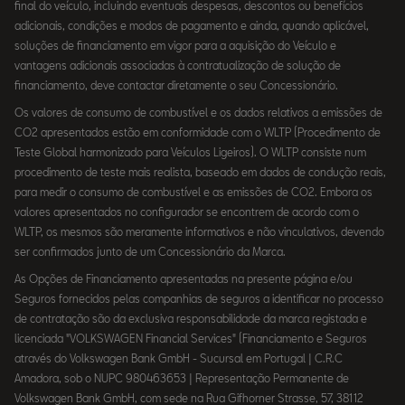
final do veículo, incluindo eventuais despesas, descontos ou benefícios
adicionais, condições e modos de pagamento e ainda, quando aplicável,
soluções de financiamento em vigor para a aquisição do Veículo e
vantagens adicionais associadas à contratualização de solução de
financiamento, deve contactar diretamente o seu Concessionário.
Os valores de consumo de combustível e os dados relativos a emissões de
CO2 apresentados estão em conformidade com o WLTP (Procedimento de
Teste Global harmonizado para Veículos Ligeiros). O WLTP consiste num
procedimento de teste mais realista, baseado em dados de condução reais,
para medir o consumo de combustível e as emissões de CO2. Embora os
valores apresentados no configurador se encontrem de acordo com o
WLTP, os mesmos são meramente informativos e não vinculativos, devendo
ser confirmados junto de um Concessionário da Marca.
As Opções de Financiamento apresentadas na presente página e/ou
Seguros fornecidos pelas companhias de seguros a identificar no processo
de contratação são da exclusiva responsabilidade da marca registada e
licenciada "VOLKSWAGEN Financial Services" (Financiamento e Seguros
através do Volkswagen Bank GmbH - Sucursal em Portugal | C.R.C
Amadora, sob o NUPC 980463653 | Representação Permanente de
Volkswagen Bank GmbH, com sede na Rua Gifhorner Strasse, 57, 38112