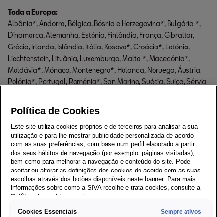
Albânia*, Andorra, Bélgica, Bósnia e Herzegovina*, Bulgária *,
Dinamarca, Alemanha, Estónia, Finlândia, França, Gibraltar,
Grécia, Irlanda, Islândia, Itália, Kosovo*, Croácia*, Letónia,
Liechtenstein, Lituânia, Luxemburgo, Malta *, Macedónia*,
Moldávia*, Mónaco, Montenegro*, Holanda, Noruega, Áustria,
Polónia*, Portugal, Roménia*, San Marino, Suécia, Suiça, Sérvia
*, Eslováquia, Eslovénia, Espanha, Républica Checa, Ucrânia*,
Hungria, Cidade do Vaticano, Reino Unido, Bielorrússia *, Chipre.
Política de Cookies
Este site utiliza cookies próprios e de terceiros para analisar a sua
utilização e para lhe mostrar publicidade personalizada de acordo
Download Completo (29,80 GB)
com as suas preferências, com base num perfil elaborado a partir
dos seus hábitos de navegação (por exemplo, páginas visitadas),
bem como para melhorar a navegação e conteúdo do site. Pode
aceitar ou alterar as definições dos cookies de acordo com as suas
escolhas através dos botões disponíveis neste banner. Para mais
Brunei, Indonésia, Malásia, Filipinas, Singapura, Tailândia
informações sobre como a SIVA recolhe e trata cookies, consulte a
Política de cookies
em vigor.
Cookies Essenciais
Sempre ativos