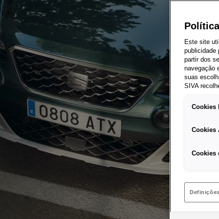
Polític
Este site ut
publicidade
partir dos 
navegação e
suas escolh
SIVA recolh
Cookies 
Cookies 
Cookies 
Definiçõe