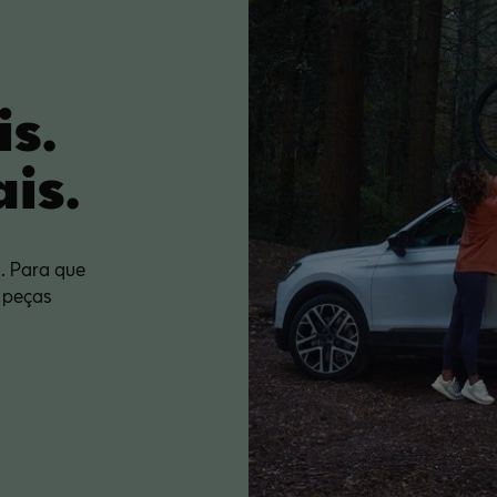
is.
is.
. Para que
 peças