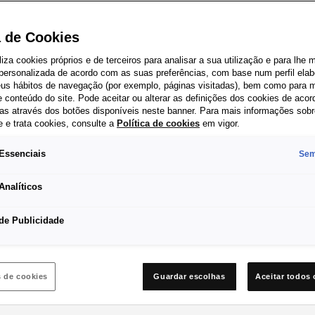
Nu
a de Cookies
do 
iliza cookies próprios e de terceiros para analisar a sua utilização e para lhe 
 personalizada de acordo com as suas preferências, com base num perfil elab
seus hábitos de navegação (por exemplo, páginas visitadas), bem como para m
me
 conteúdo do site. Pode aceitar ou alterar as definições dos cookies de aco
as através dos botões disponíveis neste banner. Para mais informações sob
e e trata cookies, consulte a
Política de cookies
em vigor.
Mais é melh
Essenciais
Sem
pode conti
excecionais
Analíticos
*A extensã
de Publicidade
veículos n
versões).
s de cookies
Guardar escolhas
Aceitar todos 