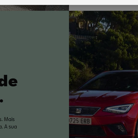
ade
.
. Mais
a. A sua