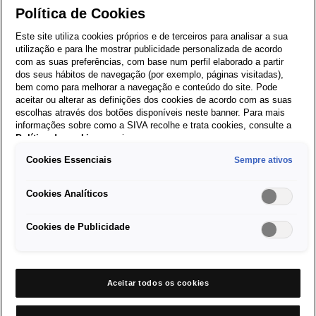
Política de Cookies
Funcionalidade de altifalante
Este site utiliza cookies próprios e de terceiros para analisar a sua
Funcionalidade de chamada de emergência
utilização e para lhe mostrar publicidade personalizada de acordo
Melhorias na sincronização entre a App CONNECT e o 
com as suas preferências, com base num perfil elaborado a partir
veículo, assegurando a apresentação precisa do status 
dos seus hábitos de navegação (por exemplo, páginas visitadas),
bem como para melhorar a navegação e conteúdo do site. Pode
do veículo.
aceitar ou alterar as definições dos cookies de acordo com as suas
Reboots do Sistema
escolhas através dos botões disponíveis neste banner. Para mais
Vários ajustes menores e melhoria do sistema
informações sobre como a SIVA recolhe e trata cookies, consulte a
Política de cookies
em vigor.
Lançado desde junho 2023.
Cookies Essenciais
Sempre ativos
Atualizações de Sistema
Cookies Analíticos
MOI3_EU_SE_8410L
Cookies de Publicidade
(OUH5) para Ibiza,
Arona, Ateca e Tarraco
Aceitar todos os cookies
Esta atualização abrange diversas correções do sistema