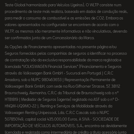
Teste Global harmonizado para Veículos Ligeiros). O WLTP consiste num
procedimento de teste mais realista, baseado em dados de condução reais,
para medir o consumo de combustível e as emissões de CO2. Embora os
valores apresentados no configurador se encontrem de acordo com o
WLTP, os mesmos são meramente informativos e não vinculativos, devendo
ser confirmados junto de um Concessionário da Marca.
As Opções de Financiamento apresentadas na presente página e/ou
Seguros fornecidos pelas companhias de seguros a identificar no processo
de contratação são da exclusiva responsabilidade da marca registada e
licenciada "VOLKSWAGEN Financial Services" (Financiamento e Seguros
através do Volkswagen Bank GmbH - Sucursal em Portugal | C.R.C
Amadora, sob o NUPC 980463653 | Representação Permanente de
Volkswagen Bank GmbH, com sede na Rua Gifhorner Strasse, 57, 38112
Braunschweig, Alemanha, C.R.C do Tribunal de Braunschweig sob o nº
HTB1819 | Mediador de Seguros (agente) registado na ASF sob o nº D-
HNQM-UQ9MO-22 |. Renting e Serviços de Mobilidade através da
Volkswagen Renting Unipessoal, Lda. C.R.C Cascais sob o NUPC
507850149, capital social 435.000,00 Euros. A SIVA - SOCIEDADE DE
IMPORTAÇÃO DE VEÍCULOS AUTOMÓVEIS, S.A., encontra-se devidamente
licenciada e registada como intermediária de crédito a título acessório junto