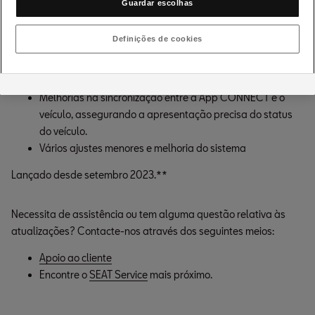
relacionados com:
Guardar escolhas
Reboots do Sistema
Definições de cookies
Momentos de ecrãs negros
Perda da funcionalidade de audio no sistema
Oscilação no HMI (Human-Machine Interface)
Melhorias na sincronização entre a App CONNECT e o 
veículo, assegurando a apresentação precisa do status 
do veículo.
Vários ajustes menores e melhoria do sistema
Lançado desde setembro 2023.**
Necessita de assistência ou tem alguma questão relativa às
atualizações? Contacte-nos através dos seguintes meios:
Apoio ao cliente
Encontre o 
SEAT Service
 mais próximo.