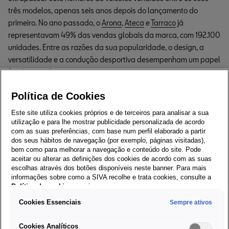
três modelos, apenas seis anos depois do lançamento do
primeiro. No ano passado, o
Arona
,
Ateca
e
Tarraco
já
representavam 49% das vendas globais da marca, com 192.100
unidades. Entre as razões da sua popularidade, o design, a
versatilidade e a condução desportiva desempenham um papel
fundamental.
Um líder versátil.
O milionésimo SUV não podia ser outro senão
Política de Cookies
o SEAT Arona, que está sempre na liderança. Nascido em 2017, o
primeiro SUV urbano da SEAT tornou-se o veículo mais popular
Este site utiliza cookies próprios e de terceiros para analisar a sua
utilização e para lhe mostrar publicidade personalizada de acordo
da marca, com 481.585 unidades vendidas mundialmente. Em
com as suas preferências, com base num perfil elaborado a partir
2021 foi o best-seller em Espanha, sendo esta a primeira vez
dos seus hábitos de navegação (por exemplo, páginas visitadas),
que um SUV lidera o mercado no país. Com 98.000 unidades de
bem como para melhorar a navegação e conteúdo do site. Pode
aceitar ou alterar as definições dos cookies de acordo com as suas
SUV vendidos em Espanha desde que foi lançado. Destaca-se
escolhas através dos botões disponíveis neste banner. Para mais
pelo seu design funcional e prático, pela sua imagem jovem e
informações sobre como a SIVA recolhe e trata cookies, consulte a
personalizável, pela sua relação qualidade/preço, pelo grande
Política de cookies
em vigor.
desempenho dinâmico e pelo interior tecnológico, o que faz dele
Cookies Essenciais
Sempre ativos
um veículo confortável, conectado e muito seguro. O SEAT Arona
é produzido na fábrica Martorell.
Cookies Analíticos