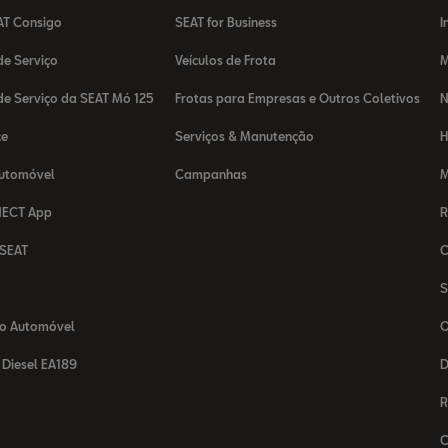
AT Consigo
SEAT for Business
I
e Serviço
Veículos de Frota
M
e Serviço da SEAT Mó 125
Frotas para Empresas e Outros Coletivos
N
ce
Serviços & Manutenção
H
Automóvel
Campanhas
M
NECT App
R
 SEAT
C
T
S
o Automóvel
O
Diesel EA189
D
R
C