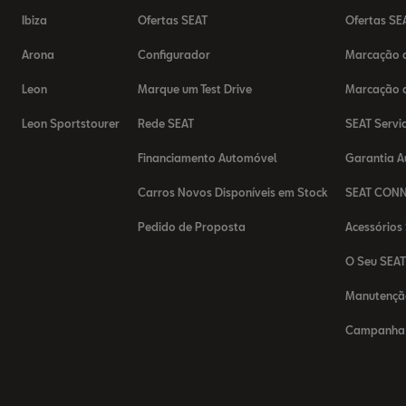
Ibiza
Ofertas SEAT
Ofertas SE
Arona
Configurador
Marcação d
Leon
Marque um Test Drive
Marcação d
Leon Sportstourer
Rede SEAT
SEAT Servi
Financiamento Automóvel
Garantia 
Carros Novos Disponíveis em Stock
SEAT CON
Pedido de Proposta
Acessórios
O Seu SEA
Manutençã
Campanha 