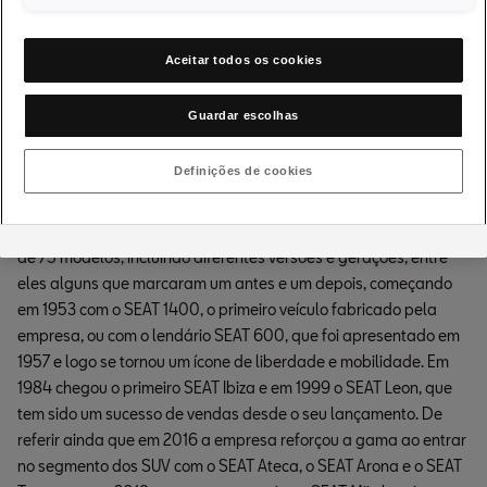
Lane
, pode comprar um automóvel em 10 minutos com 5 cliques,
e recebê-lo em menos de 21 dias.
Aceitar todos os cookies
Uma vasta e
Guardar escolhas
competitiva gama de
produtos
Definições de cookies
Ao longo de 70 anos, a empresa automobilística lançou um total
de 75 modelos, incluindo diferentes versões e gerações, entre
eles alguns que marcaram um antes e um depois, começando
em 1953 com o SEAT 1400, o primeiro veículo fabricado pela
empresa, ou com o lendário SEAT 600, que foi apresentado em
1957 e logo se tornou um ícone de liberdade e mobilidade. Em
1984 chegou o primeiro SEAT Ibiza e em 1999 o SEAT Leon, que
tem sido um sucesso de vendas desde o seu lançamento. De
referir ainda que em 2016 a empresa reforçou a gama ao entrar
no segmento dos SUV com o SEAT Ateca, o SEAT Arona e o SEAT