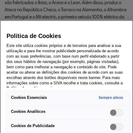
são fabricados o Ibiza, o Arona e o Leon. Além disso, produz o
Ateca na República Checa, o Tarraco na Alemanha, o Alhambra
em Portugal e o Mii electric, o primeiro veículo 100% elétrico da
SEAT, na Eslováquia. Até hoje, foram produzidos mais de 19
milhões de veículos SEAT.
Política de Cookies
Desde que a empresa efetuou a sua primeira venda no
Este site utiliza cookies próprios e de terceiros para analisar a sua
estrangeiro em 1965, tendo a Colômbia como destino, a SEAT
utilização e para lhe mostrar publicidade personalizada de acordo
estabeleceu-se como o principal exportador industrial
com as suas preferências, com base num perfil elaborado a partir
espanhol, representando quase 3% do total das exportações
dos seus hábitos de navegação (por exemplo, páginas visitadas),
bem como para melhorar a navegação e conteúdo do site. Pode
da economia espanhola. Atualmente, os veículos da SEAT
aceitar ou alterar as definições dos cookies de acordo com as suas
chegam a locais tão diversos como a Nova Zelândia, o México e
escolhas através dos botões disponíveis neste banner. Para mais
a Guiana Francesa.
informações sobre como a SIVA recolhe e trata cookies, consulte a
Política de cookies
em vigor.
A evolução da SEAT ao longo dos últimos 70 anos tem sido
Cookies Essenciais
Sempre ativos
exponencial, desde a conceção dos seus automóveis, passando
pela produção, até ao volume das exportações. Atualmente, o
Cookies Analíticos
mesmo número de automóveis é produzido em três minutos,
antes num dia inteiro, e, ao contrário dos dois anos de espera na
Cookies de Publicidade
década de 1950 para receber um 600, hoje, com o serviço
Fast