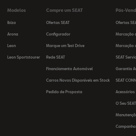
Modelos
Compre um SEAT
Pós-Ven
Ibiza
Ofertas SEAT
Ofertas SE
Arona
Configurador
Marcação d
Leon
Marque um Test Drive
Marcação d
Leon Sportstourer
Rede SEAT
SEAT Servi
Financiamento Automóvel
Garantia 
Carros Novos Disponíveis em Stock
SEAT CON
Pedido de Proposta
Acessórios
O Seu SEA
Manutençã
Campanha 