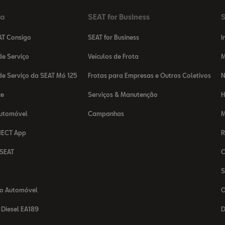
da
SEAT for Business
S
AT Consigo
SEAT for Business
I
e Serviço
Veículos de Frota
M
e Serviço da SEAT Mó 125
Frotas para Empresas e Outros Coletivos
N
ce
Serviços & Manutenção
H
Automóvel
Campanhas
M
NECT App
R
 SEAT
C
T
S
o Automóvel
O
Diesel EA189
D