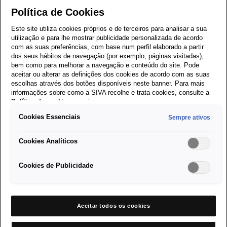
Política de Cookies
Caixa automática DSG
Este site utiliza cookies próprios e de terceiros para analisar a sua
Câmara traseira de ajuda ao estacionamento
utilização e para lhe mostrar publicidade personalizada de acordo
Sensores de estacionamento dianteiros e traseiros
com as suas preferências, com base num perfil elaborado a partir
dos seus hábitos de navegação (por exemplo, páginas visitadas),
Sistema Keyless avançado
bem como para melhorar a navegação e conteúdo do site. Pode
Alarme
aceitar ou alterar as definições dos cookies de acordo com as suas
SEAT CONNECT
escolhas através dos botões disponíveis neste banner. Para mais
informações sobre como a SIVA recolhe e trata cookies, consulte a
Volante desportivo multifunções em pele
Política de cookies
em vigor.
Perfil de Condução SEAT
Assistente de Faixa de Rodagem
Cookies Essenciais
Sempre ativos
Quadro de instrumentos digital
Cookies Analíticos
Cruise Control
Faróis LED Matrix
Cookies de Publicidade
Jantes liga-leve 17”
Sistema de deteção de atenção e sonolência
Climatronic 3 Zonas
Cabo de carregamento Modo 3 para e-HYBRID
Aceitar todos os cookies
Faróis de nevoeiro dianteiros LED com função luz de curva