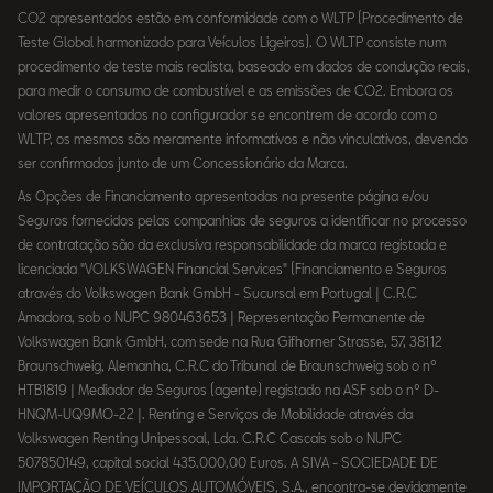
CO2 apresentados estão em conformidade com o WLTP (Procedimento de
Teste Global harmonizado para Veículos Ligeiros). O WLTP consiste num
procedimento de teste mais realista, baseado em dados de condução reais,
para medir o consumo de combustível e as emissões de CO2. Embora os
valores apresentados no configurador se encontrem de acordo com o
WLTP, os mesmos são meramente informativos e não vinculativos, devendo
ser confirmados junto de um Concessionário da Marca.
As Opções de Financiamento apresentadas na presente página e/ou
Seguros fornecidos pelas companhias de seguros a identificar no processo
de contratação são da exclusiva responsabilidade da marca registada e
licenciada "VOLKSWAGEN Financial Services" (Financiamento e Seguros
através do Volkswagen Bank GmbH - Sucursal em Portugal | C.R.C
Amadora, sob o NUPC 980463653 | Representação Permanente de
Volkswagen Bank GmbH, com sede na Rua Gifhorner Strasse, 57, 38112
Braunschweig, Alemanha, C.R.C do Tribunal de Braunschweig sob o nº
HTB1819 | Mediador de Seguros (agente) registado na ASF sob o nº D-
HNQM-UQ9MO-22 |. Renting e Serviços de Mobilidade através da
Volkswagen Renting Unipessoal, Lda. C.R.C Cascais sob o NUPC
507850149, capital social 435.000,00 Euros. A SIVA - SOCIEDADE DE
IMPORTAÇÃO DE VEÍCULOS AUTOMÓVEIS, S.A., encontra-se devidamente