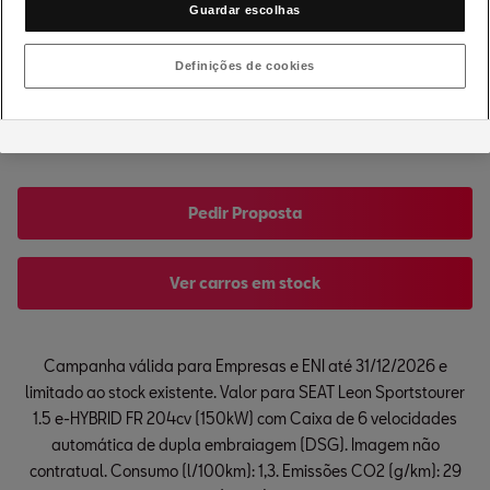
Espelhos retrovisores com regulação elétrica, aquecidos e 
Guardar escolhas
com recolhimento elétrico
Forra do teto em Preto
Definições de cookies
Volante e bancos desportivos
Para-choques desportivos
Pedir Proposta
Ver carros em stock
Campanha válida para Empresas e ENI até 31/12/2026 e
limitado ao stock existente. Valor para SEAT Leon Sportstourer
1.5 e-HYBRID FR 204cv (150kW) com Caixa de 6 velocidades
automática de dupla embraiagem (DSG). Imagem não
contratual. Consumo (l/100km): 1,3. Emissões CO2 (g/km): 29