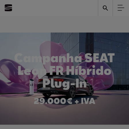
Campanha SEAT
Leon FR Híbrido
Plug-In
29.000€ + IVA