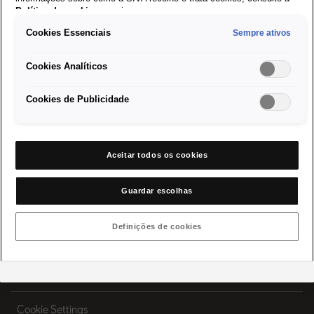
Política de cookies
em vigor.
Cookies Essenciais
Sempre ativos
Cookies Analíticos
Visite a Página Internacional
Cookies de Publicidade
Modelos
Aceitar todos os cookies
Compre um SEAT
Guardar escolhas
Pós-Venda
Definições de cookies
SEAT for Business
Sobre a SEAT
Cookie Settings