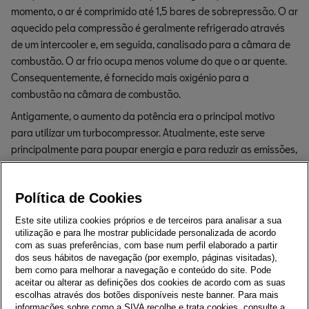
momento, o ar é comprimido até 1,5 bares de sobrepressão. O ar
aquecido pela compressão é geralmente refrigerado através
de um intercooler e, em seguida, canalisado para a câmara de
combustão. O ar frio ocupa menos volume do que o ar quente.
Consequentemente, é fornecido mais oxigénio para a
combustão na câmara de combustão.
Antigamente, o aumento da potência era o principal motivo
para utilizar um turbocompressor. Atualmente, este serve
principalmente para poupar energia e para reduzir as emissões,
bem como para aumentar a potência. Atualmente, os motores
diesel usam turbocompressores cuja geometria da turbina varia
Política de Cookies
de acordo com a carga do motor no ajuste das palhetas, o
chamado turbocompressor com geometria variável da turbina
Este site utiliza cookies próprios e de terceiros para analisar a sua
(VTG, Variable Turbine Geometry).
utilização e para lhe mostrar publicidade personalizada de acordo
com as suas preferências, com base num perfil elaborado a partir
dos seus hábitos de navegação (por exemplo, páginas visitadas),
bem como para melhorar a navegação e conteúdo do site. Pode
Voltar ao Menu Principal
aceitar ou alterar as definições dos cookies de acordo com as suas
escolhas através dos botões disponíveis neste banner. Para mais
informações sobre como a SIVA recolhe e trata cookies, consulte a