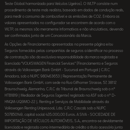
Teste Global harmonizado para Veículos Ligeiros). O WLTP consiste num
procedimento de teste mais realista, baseado em dados de condução reais,
para medir o consumo de combustível e as emissões de CO2. Embora os
valores apresentados no configurador se encontrem de acordo com o
WLTP, os mesmos são meramente informativos e não vinculativos, devendo
ser confirmados junto de um Concessionário da Marca.
As Opções de Financiamento apresentadas na presente página e/ou
Seguros fornecidos pelas companhias de seguros a identificar no processo
de contratação são da exclusiva responsabilidade da marca registada e
licenciada "VOLKSWAGEN Financial Services" (Financiamento e Seguros
através do Volkswagen Bank GmbH - Sucursal em Portugal | C.R.C
Amadora, sob o NUPC 980463653 | Representação Permanente de
Volkswagen Bank GmbH, com sede na Rua Gifhorner Strasse, 57, 38112
Braunschweig, Alemanha, C.R.C do Tribunal de Braunschweig sob o nº
HTB1819 | Mediador de Seguros (agente) registado na ASF sob o nº D-
HNQM-UQ9MO-22 |. Renting e Serviços de Mobilidade através da
Volkswagen Renting Unipessoal, Lda. C.R.C Cascais sob o NUPC
507850149, capital social 435.000,00 Euros. A SIVA - SOCIEDADE DE
IMPORTAÇÃO DE VEÍCULOS AUTOMÓVEIS, S.A., encontra-se devidamente
licenciada e registada como intermediária de crédito a título acessório junto