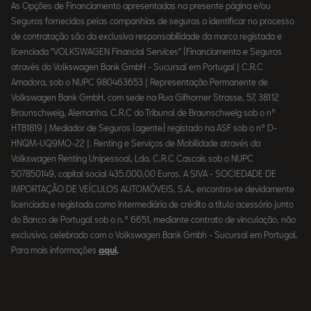
As Opções de Financiamento apresentadas na presente página e/ou
Seguros fornecidos pelas companhias de seguros a identificar no processo
de contratação são da exclusiva responsabilidade da marca registada e
licenciada "VOLKSWAGEN Financial Services" (Financiamento e Seguros
através do Volkswagen Bank GmbH - Sucursal em Portugal | C.R.C
Amadora, sob o NUPC 980463653 | Representação Permanente de
Volkswagen Bank GmbH, com sede na Rua Gifhorner Strasse, 57, 38112
Braunschweig, Alemanha, C.R.C do Tribunal de Braunschweig sob o nº
HTB1819 | Mediador de Seguros (agente) registado na ASF sob o nº D-
HNQM-UQ9MO-22 |. Renting e Serviços de Mobilidade através da
Volkswagen Renting Unipessoal, Lda. C.R.C Cascais sob o NUPC
507850149, capital social 435.000,00 Euros. A SIVA - SOCIEDADE DE
IMPORTAÇÃO DE VEÍCULOS AUTOMÓVEIS, S.A., encontra-se devidamente
licenciada e registada como intermediária de crédito a título acessório junto
do Banco de Portugal sob o n.º 6651, mediante contrato de vinculação, não
exclusivo, celebrado com o Volkswagen Bank Gmbh - Sucursal em Portugal.
Para mais informações
aqui
.