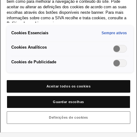
O comportamento dos gases de escape descreve a capacidade
bem como para melhorar a navegação e conteúdo do site. Pode
de um motor de controlar a qualidade dos gases de escape
aceitar ou alterar as definições dos cookies de acordo com as suas
escolhas através dos botões disponíveis neste banner. Para mais
durante a operação. Desde a introdução do EURO 3, todos os
informações sobre como a SIVA recolhe e trata cookies, consulte a
automóveis de passageiros devem ter o chamado diagnóstico
Política de cookies
em vigor.
de bordo (EOBD = Euro Onboard Diagnosis). O EOBD monitoriza
Cookies Essenciais
Sempre ativos
todos os componentes relevantes para a limpeza dos gases de
escape, como a sonda lambda ou o conversor catalítico. Em
Cookies Analíticos
caso de avaria, o condutor é informado através de um aviso e
deverá dirigir-se a uma oficina.
Cookies de Publicidade
Voltar ao Menu Principal
Aceitar todos os cookies
Guardar escolhas
Definições de cookies
Visite a Página Internacional