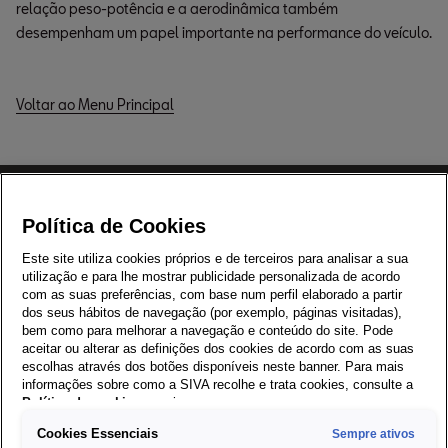
relação peso-potência e a aerodinâmica também
desempenham um papel importante na performance do veículo.
Voltar ao Menu Principal
Política de Cookies
Este site utiliza cookies próprios e de terceiros para analisar a sua
Visite a Página Internacional
utilização e para lhe mostrar publicidade personalizada de acordo
com as suas preferências, com base num perfil elaborado a partir
dos seus hábitos de navegação (por exemplo, páginas visitadas),
Modelos
bem como para melhorar a navegação e conteúdo do site. Pode
aceitar ou alterar as definições dos cookies de acordo com as suas
escolhas através dos botões disponíveis neste banner. Para mais
Compre um SEAT
informações sobre como a SIVA recolhe e trata cookies, consulte a
Política de cookies
em vigor.
Pós-Venda
Cookies Essenciais
Sempre ativos