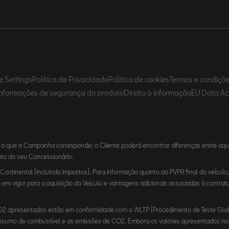
e Settings
Política de Privacidade
Política de cookies
Termos e condiçõ
Informações de segurança do produto
Direito à Informação
EU Data Ac
 a que a Campanha corresponde; o Cliente poderá encontrar diferenças entre aq
unto do seu Concessionário.
ntinental (incluindo impostos). Para informação quanto ao PVPR final do veículo, 
m vigor para a aquisição do Veículo e vantagens adicionais associadas à contrat
CO2 apresentados estão em conformidade com o WLTP (Procedimento de Teste Globa
 consumo de combustível e as emissões de CO2. Embora os valores apresentados 