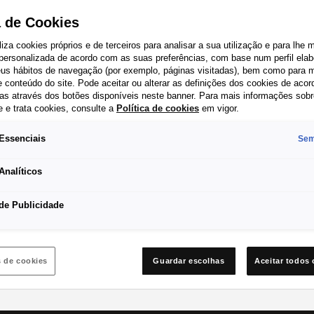
am a manter o motor limpo.
a de Cookies
capacidade de absorção de impurezas, alta resistência a alt
iliza cookies próprios e de terceiros para analisar a sua utilização e para lhe 
 personalizada de acordo com as suas preferências, com base num perfil elab
seus hábitos de navegação (por exemplo, páginas visitadas), bem como para m
 conteúdo do site. Pode aceitar ou alterar as definições dos cookies de aco
as através dos botões disponíveis neste banner. Para mais informações sob
e e trata cookies, consulte a
Política de cookies
em vigor.
Essenciais
Sem
Analíticos
de Publicidade
da
SEAT for Business
S
s de cookies
Guardar escolhas
Aceitar todos 
AT Consigo
SEAT for Business
I
e Serviço
Veículos de Frota
M