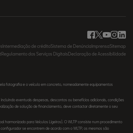
es
Intermediação de crédito
Sistema de Denúncia
Imprensa
Sitemap
t
Regulamento dos Serviços Digitais
Declaração de Acessibilidade
uela fotografia e o veículo em concreto, nomeadamente equipamentos
incluindo eventuais despesas, descontos ou benefícios adicionais, condições
ualização de solução de financiamento, deve contactar diretamente o seu
l harmonizado para Veículos Ligeiros). O WLTP consiste num procedimento
no configurador se encontrem de acordo com o WLTP, os mesmos são