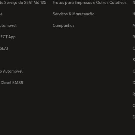
e Serviço da SEAT Mó 125
Frotas para Empresas e Outros Coletivos
N
ce
Serviços & Manutenção
H
Automóvel
Campanhas
M
NECT App
R
 SEAT
C
T
S
o Automóvel
O
Diesel EA189
D
R
C
D