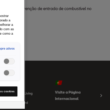
a pressão e prevenção de entrada de combustível no
mostrar
orado a
elhorar a
rdo com as
re como a
pre ativos
obre a SEAT
os cookies
Visite a Página
nspiring Creative Living
Internacional
oving You Forward