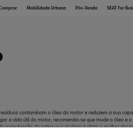
 Comprar
Mobilidade Urbana
Pós-Venda
SEAT For Bus
o
s resíduos contaminam o óleo do motor e reduzem a sua capa
ongar a vida útil do motor, recomenda-se que mude o óleo e o
as de manutenção de rotina que ajudam a obter o melhor des