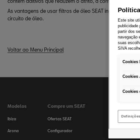
contêm aditivos que reduzem o atrito, a corrosão e ajud
Polític
As vantagens de usar filtros de óleo SEAT incluem alta 
circuito de óleo.
Este site ut
publicidade
partir dos 
navegação e
suas escolh
SIVA recolh
Voltar ao Menu Principal
Cookies 
Cookies 
Cookies 
Modelos
Compre um SEAT
Pós-Ven
Definiçõe
Ibiza
Ofertas SEAT
Ofertas SE
Arona
Configurador
Marcação d