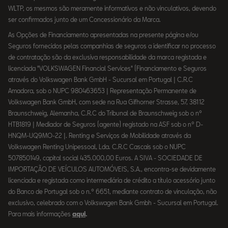
WLTP, os mesmos são meramente informativos e não vinculativos, devendo
ser confirmados junto de um Concessionário da Marca.
As Opções de Financiamento apresentadas na presente página e/ou
Seguros fornecidos pelas companhias de seguros a identificar no processo
de contratação são da exclusiva responsabilidade da marca registada e
licenciada "VOLKSWAGEN Financial Services" (Financiamento e Seguros
através do Volkswagen Bank GmbH - Sucursal em Portugal | C.R.C
Amadora, sob o NUPC 980463653 | Representação Permanente de
Volkswagen Bank GmbH, com sede na Rua Gifhorner Strasse, 57, 38112
Braunschweig, Alemanha, C.R.C do Tribunal de Braunschweig sob o nº
HTB1819 | Mediador de Seguros (agente) registado na ASF sob o nº D-
HNQM-UQ9MO-22 |. Renting e Serviços de Mobilidade através da
Volkswagen Renting Unipessoal, Lda. C.R.C Cascais sob o NUPC
507850149, capital social 435.000,00 Euros. A SIVA - SOCIEDADE DE
IMPORTAÇÃO DE VEÍCULOS AUTOMÓVEIS, S.A., encontra-se devidamente
licenciada e registada como intermediária de crédito a título acessório junto
do Banco de Portugal sob o n.º 6651, mediante contrato de vinculação, não
exclusivo, celebrado com o Volkswagen Bank Gmbh - Sucursal em Portugal.
Para mais informações
aqui
.