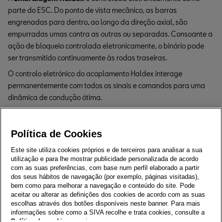
parte do ESC. Do ponto de vista mecânico, as barras
engrenadas para dentro, ao longo da direção axial, são
empurradas umas contra as outras ou separadas. Consoante a
ação de bloqueio controlada eletronicamente, o binário pode
ser transmitido continuamente às rodas traseiras.
O controlo eletrónico do acoplamento Haldex interage
permanentemente com todos os sinais e comandos para uma
dinâmica de condução ótima.
Uma vantagem evidente em relação a outros acoplamentos é,
por exemplo, o rápido tempo de resposta.
Política de Cookies
Este site utiliza cookies próprios e de terceiros para analisar a sua
utilização e para lhe mostrar publicidade personalizada de acordo
Voltar ao Menu Principal
com as suas preferências, com base num perfil elaborado a partir
dos seus hábitos de navegação (por exemplo, páginas visitadas),
bem como para melhorar a navegação e conteúdo do site. Pode
aceitar ou alterar as definições dos cookies de acordo com as suas
escolhas através dos botões disponíveis neste banner. Para mais
informações sobre como a SIVA recolhe e trata cookies, consulte a
Política de cookies
em vigor.