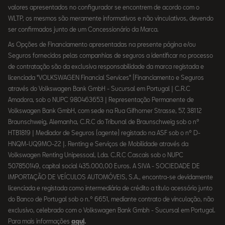
valores apresentados no configurador se encontrem de acordo com o
WLTP, os mesmos são meramente informativos e não vinculativos, devendo
ser confirmados junto de um Concessionário da Marca.
As Opções de Financiamento apresentadas na presente página e/ou
Seguros fornecidos pelas companhias de seguros a identificar no processo
de contratação são da exclusiva responsabilidade da marca registada e
licenciada "VOLKSWAGEN Financial Services" (Financiamento e Seguros
através do Volkswagen Bank GmbH - Sucursal em Portugal | C.R.C
Amadora, sob o NUPC 980463653 | Representação Permanente de
Volkswagen Bank GmbH, com sede na Rua Gifhorner Strasse, 57, 38112
Braunschweig, Alemanha, C.R.C do Tribunal de Braunschweig sob o nº
HTB1819 | Mediador de Seguros (agente) registado na ASF sob o nº D-
HNQM-UQ9MO-22 |. Renting e Serviços de Mobilidade através da
Volkswagen Renting Unipessoal, Lda. C.R.C Cascais sob o NUPC
507850149, capital social 435.000,00 Euros. A SIVA - SOCIEDADE DE
IMPORTAÇÃO DE VEÍCULOS AUTOMÓVEIS, S.A., encontra-se devidamente
licenciada e registada como intermediária de crédito a título acessório junto
do Banco de Portugal sob o n.º 6651, mediante contrato de vinculação, não
exclusivo, celebrado com o Volkswagen Bank Gmbh - Sucursal em Portugal.
Para mais informações
aqui
.