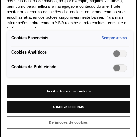
dos seus hábitos de navegação (por exemplo, páginas visitadas),
velocidades com tecnologia de embraiagem seca, a tecnologia
bem como para melhorar a navegação e conteúdo do site. Pode
de transmissão revolucionária da SEAT está também disponível
aceitar ou alterar as definições dos cookies de acordo com as suas
para motores mais pequenos, que desenvolvem um binário
escolhas através dos botões disponíveis neste banner. Para mais
informações sobre como a SIVA recolhe e trata cookies, consulte a
máximo de 250 Newton metros. A diferença essencial na caixa
Política de cookies
em vigor.
de velocidades de dupla embraiagem de 6 velocidades é uma
Cookies Essenciais
Sempre ativos
nova embraiagem dupla que funciona a seco e não em banho
de óleo. A embraiagem a seco é mais eficiente. As
Cookies Analíticos
consequências são um consumo reduzido de combustível e uma
redução das emissões, e ainda mais conforto e prazer de
Cookies de Publicidade
condução. Foram efetuados mais desenvolvimentos aos
detalhes da nova
Caixa DSG
, deixaram de ser utilizados
alguns componentes e foi possível reduzir o peso.
Aceitar todos os cookies
Voltar ao Menu Principal
Guardar escolhas
Definições de cookies