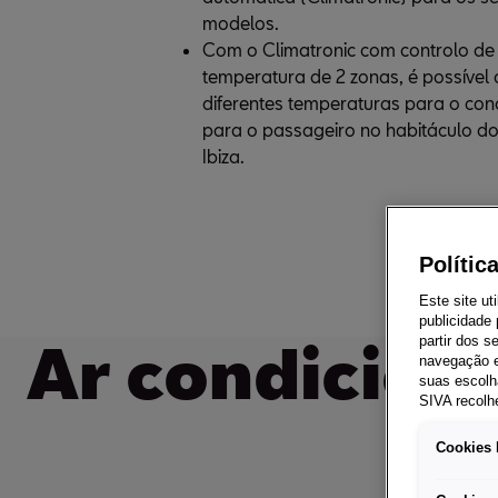
modelos.
Com o Climatronic com controlo de 
temperatura de 2 zonas, é possível de
diferentes temperaturas para o cond
para o passageiro no habitáculo do
Ibiza.
Polític
Este site ut
publicidade
Ar condicion
partir dos 
navegação e
suas escolh
SIVA recolh
Cookies 