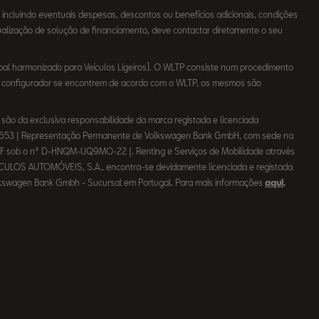
incluindo eventuais despesas, descontos ou benefícios adicionais, condições
ualização de solução de financiamento, deve contactar diretamente o seu
l harmonizado para Veículos Ligeiros). O WLTP consiste num procedimento
no configurador se encontrem de acordo com o WLTP, os mesmos são
ão da exclusiva responsabilidade da marca registada e licenciada
63653 | Representação Permanente de Volkswagen Bank GmbH, com sede na
 ASF sob o nº D-HNQM-UQ9MO-22 |. Renting e Serviços de Mobilidade através
CULOS AUTOMÓVEIS, S.A., encontra-se devidamente licenciada e registada
 Volkswagen Bank Gmbh - Sucursal em Portugal. Para mais informações
aqui
.