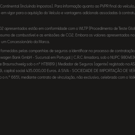
ntinental (incluindo impostos). Para informação quanto ao PVPR final do veículo, 
m vigor para a aquisição do Veículo e vantagens adicionais associadas à contrat
CO2 apresentados estão em conformidade com o WLTP (Procedimento de Teste Globa
 consumo de combustível e as emissões de CO2. Embora os valores apresentados 
e um Concessionário da Marca.
rnecidos pelas companhias de seguros a identificar no processo de contratação s
lkswagen Bank GmbH - Sucursal em Portugal | C.R.C Amadora, sob o NUPC 9804
l de Braunschweig sob o nº HTB1819 | Mediador de Seguros (agente) registado na
49, capital social 435.000,00 Euros. A SIVA - SOCIEDADE DE IMPORTAÇÃO DE VEÍ
 sob o n.º 6651, mediante contrato de vinculação, não exclusivo, celebrado com o