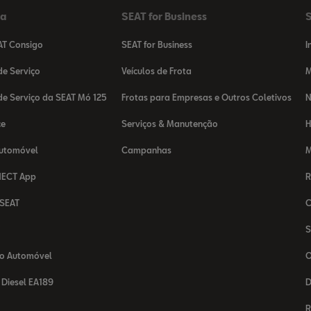
da
SEAT for Business
S
AT Consigo
SEAT for Business
I
e Serviço
Veículos de Frota
M
e Serviço da SEAT Mó 125
Frotas para Empresas e Outros Coletivos
N
ce
Serviços & Manutenção
H
Automóvel
Campanhas
M
NECT App
R
 SEAT
C
T
S
o Automóvel
O
Diesel EA189
D
R