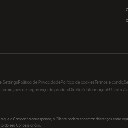
C
D
e Settings
Política de Privacidade
Política de cookies
Termos e condiçõ
Informações de segurança do produto
Direito à Informação
EU Data Ac
 a que a Campanha corresponde; o Cliente poderá encontrar diferenças entre aq
unto do seu Concessionário.