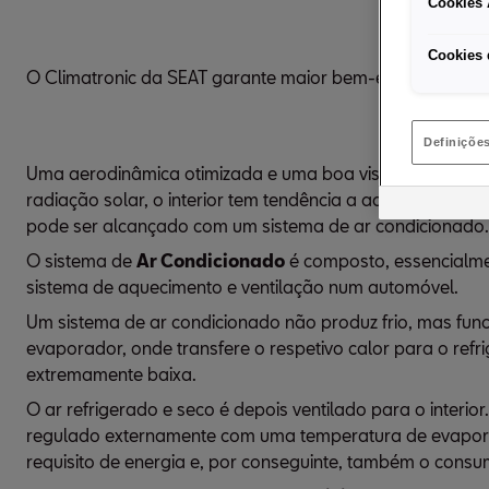
Cookies 
Cookies 
O Climatronic da SEAT garante maior bem-estar, confort
Definiçõe
Uma aerodinâmica otimizada e uma boa visibilidade em 
radiação solar, o interior tem tendência a aquecer, pel
pode ser alcançado com um sistema de ar condicionado
O sistema de
Ar Condicionado
é composto, essencialme
sistema de aquecimento e ventilação num automóvel.
Um sistema de ar condicionado não produz frio, mas func
evaporador, onde transfere o respetivo calor para o re
extremamente baixa.
O ar refrigerado e seco é depois ventilado para o interi
regulado externamente com uma temperatura de evaporado
requisito de energia e, por conseguinte, também o consu