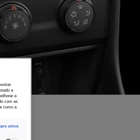
mostrar
orado a
elhorar a
rdo com as
re como a
pre ativos