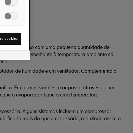
os cookies
inclinadas. Mesmo com uma pequena quantidade de
nte agradável semelhante à temperatura ambiente só
ino.
rolador de humidade e um ventilador. Complementa o
rífico. Em termos simples, o ar passa através de um
om que o evaporador fique a uma temperatura
 necessária. Alguns sistemas incluem um compressor
idificado mais do que o necessário, reduzindo assim o