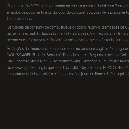
Os preços são PVPR (preço de venda ao público recomendado) para Portugal Co
e modos de pagamento e ainda, quando aplicável, soluções de financiamento e
Concessionário.
Os valores de consumo de combustível e os dados relativos a emissões de 
de teste mais realista, baseado em dados de condução reais, para medir o
meramente informativos e não vinculativos, devendo ser confirmados junto d
As Opções de Financiamento apresentadas na presente página e/ou Seguros fo
"VOLKSWAGEN Financial Services" (Financiamento e Seguros através do Vo
Rua Gifhorner Strasse, 57, 38112 Braunschweig, Alemanha, C.R.C do Tribuna
da Volkswagen Renting Unipessoal, Lda. C.R.C Cascais sob o NUPC 5078501
como intermediária de crédito a título acessório junto do Banco de Portugal