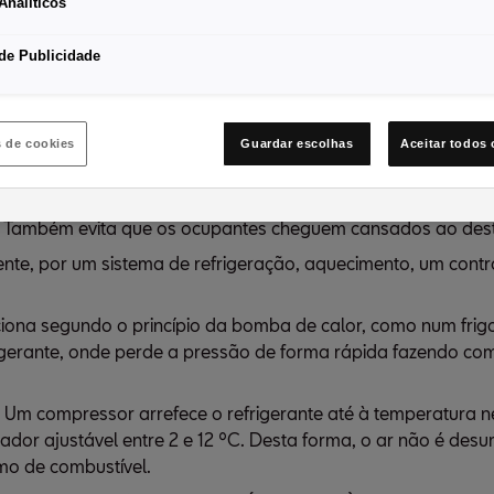
Analíticos
de Publicidade
o e segurança aos ocupantes.
s de cookies
Guardar escolhas
Aceitar todos 
todos os ângulos requerem superfícies em vidro amplas e 
o que é necessário o máximo de ar fresco possível. Um ambie
. Também evita que os ocupantes cheguem cansados ao dest
nte, por um sistema de refrigeração, aquecimento, um cont
iona segundo o princípio da bomba de calor, como num frigo
frigerante, onde perde a pressão de forma rápida fazendo c
or. Um compressor arrefece o refrigerante até à temperatura
r ajustável entre 2 e 12 ºC. Desta forma, o ar não é desum
mo de combustível.