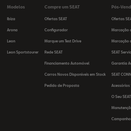
Modelos
Compre um SEAT
Pós-Ven
Ibiza
Ofertas SEAT
Ofertas SE
Arona
Configurador
Marcação d
Leon
Marque um Test Drive
Marcação d
Leon Sportstourer
Rede SEAT
SEAT Servi
Financiamento Automóvel
Garantia 
Carros Novos Disponíveis em Stock
SEAT CON
Pedido de Proposta
Acessórios
O Seu SEA
Manutençã
Campanha 