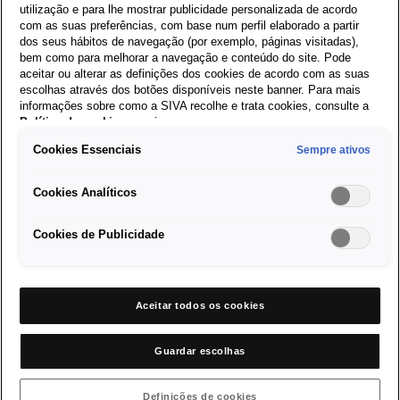
utilização e para lhe mostrar publicidade personalizada de acordo
com as suas preferências, com base num perfil elaborado a partir
SEAT Consigo
dos seus hábitos de navegação (por exemplo, páginas visitadas),
bem como para melhorar a navegação e conteúdo do site. Pode
SEAT Full Link agora por
aceitar ou alterar as definições dos cookies de acordo com as suas
escolhas através dos botões disponíveis neste banner. Para mais
234,32€*
informações sobre como a SIVA recolhe e trata cookies, consulte a
Política de cookies
em vigor.
Cookies Essenciais
Sempre ativos
O seu mundo é o seu SEAT.
Aproveite a nossa oferta SEAT Consigo e usufrua de tudo o que
Cookies Analíticos
o SEAT Full Link lhe pode proporcionar por apenas 234,32€
(IVA inc. 23%)*.
Cookies de Publicidade
Ver oferta
Aceitar todos os cookies
Guardar escolhas
Para onde quer avançar
com a SEAT Consigo?
Definições de cookies