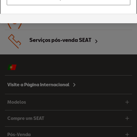
Saiba mais sobre estes modelos SEAT
Serviços pós-venda SEAT
Visite a Página Internacional
Modelos
Compre um SEAT
Pós-Venda