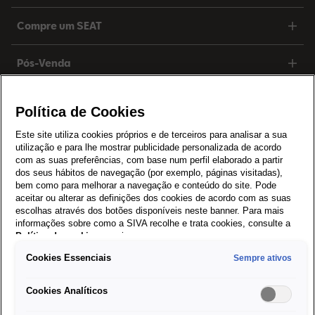
Compre um SEAT
Pós-Venda
SEAT for Business
Política de Cookies
Este site utiliza cookies próprios e de terceiros para analisar a sua
Sobre a SEAT
utilização e para lhe mostrar publicidade personalizada de acordo
com as suas preferências, com base num perfil elaborado a partir
dos seus hábitos de navegação (por exemplo, páginas visitadas),
Cookie Settings
bem como para melhorar a navegação e conteúdo do site. Pode
aceitar ou alterar as definições dos cookies de acordo com as suas
escolhas através dos botões disponíveis neste banner. Para mais
Política de Privacidade
informações sobre como a SIVA recolhe e trata cookies, consulte a
Política de cookies
em vigor.
Política de cookies
Cookies Essenciais
Sempre ativos
Termos e condições
Cookies Analíticos