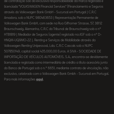
de contratação são da exclusiva responsabilidade da marca registada e
licenciada "VOLKSWAGEN Financial Services" (Financiamento e Seguros
através do Volkswagen Bank GmbH - Sucursal em Portugal | C.R.C
Amadora, sob o NUPC 980463653 | Representação Permanente de
Volkswagen Bank GmbH, com sede na Rua Gifhorner Strasse, 57, 38112
Braunschweig, Alemanha, C.R.C do Tribunal de Braunschweig sob o nº
HTB1819 | Mediador de Seguros (agente) registado na ASF sob o nº D-
HNQM-UQ9MO-22 |. Renting e Serviços de Mobilidade através da
Volkswagen Renting Unipessoal, Lda. C.R.C Cascais sob o NUPC
507850149, capital social 435.000,00 Euros. A SIVA - SOCIEDADE DE
IMPORTAÇÃO DE VEÍCULOS AUTOMÓVEIS, S.A., encontra-se devidamente
licenciada e registada como intermediária de crédito a título acessório junto
do Banco de Portugal sob o n.º 6651, mediante contrato de vinculação, não
exclusivo, celebrado com o Volkswagen Bank Gmbh - Sucursal em Portugal.
Para mais informações
aqui
.